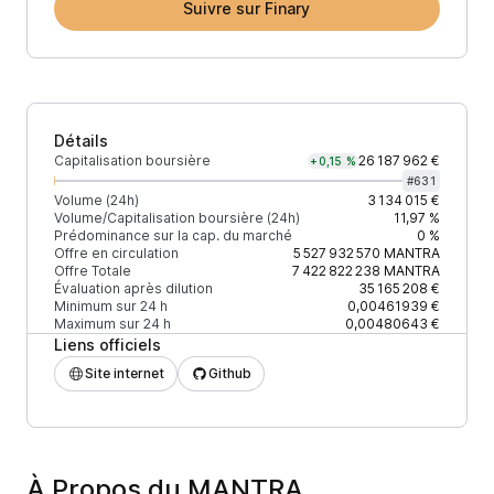
Suivre sur Finary
Détails
Capitalisation boursière
26 187 962 €
+0,15 %
#
631
Volume (24h)
3 134 015 €
Volume/Capitalisation boursière (24h)
11,97 %
Prédominance sur la cap. du marché
0 %
Offre en circulation
5 527 932 570
MANTRA
Offre Totale
7 422 822 238
MANTRA
Évaluation après dilution
35 165 208 €
Minimum sur 24 h
0,00461939 €
Maximum sur 24 h
0,00480643 €
Liens officiels
Site internet
Github
À Propos du MANTRA