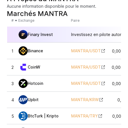
Aucune information disponible pour le moment.
Marchés MANTRA
#
Exchange
Paire
Finary Invest
Investissez en pilote automat
Binance
MANTRA
/
USDT
1
0,0054
CoinW
MANTRA
/
USDT
2
0,0054
Hotcoin
MANTRA
/
USDT
3
0,0054
Upbit
MANTRA
/
KRW
4
0,00
BtcTurk | Kripto
MANTRA
/
TRY
5
0,0054