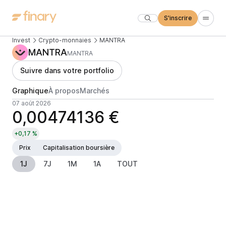
S'inscrire
Invest
Crypto-monnaies
MANTRA
MANTRA
MANTRA
Suivre dans votre portfolio
Graphique
À propos
Marchés
07 août 2026
0,00474136 €
+0,17 %
Prix
Capitalisation boursière
1J
7J
1M
1A
TOUT