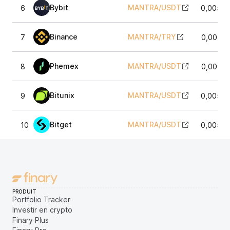
Bybit
MANTRA
/
USDT
6
0,0054
Binance
MANTRA
/
TRY
7
0,0054
Phemex
MANTRA
/
USDT
8
0,0054
Bitunix
MANTRA
/
USDT
9
0,0054
Bitget
MANTRA
/
USDT
10
0,0054
PRODUIT
Portfolio Tracker
Investir en crypto
Finary Plus