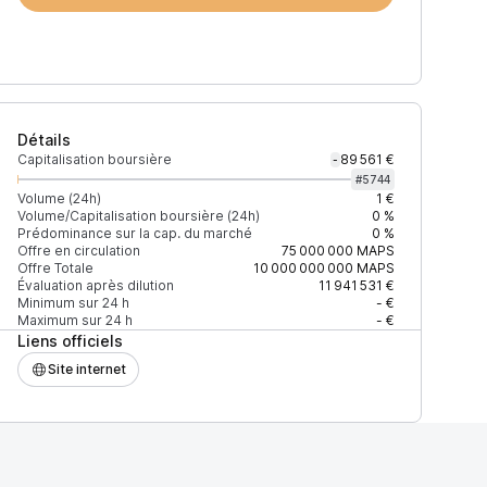
Détails
Capitalisation boursière
89 561 €
-
#
5744
Volume (24h)
1 €
Volume/Capitalisation boursière (24h)
0 %
Prédominance sur la cap. du marché
0 %
Offre en circulation
75 000 000
MAPS
Offre Totale
10 000 000 000
MAPS
Évaluation après dilution
11 941 531 €
Minimum sur 24 h
- €
Maximum sur 24 h
- €
Liens officiels
Site internet