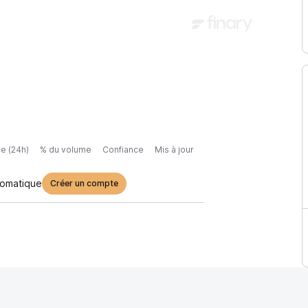
e (24h)
% du volume
Confiance
Mis à jour
tomatique
Créer un compte