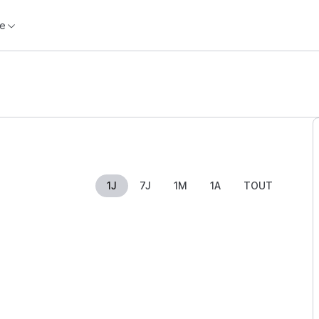
e
1J
7J
1M
1A
TOUT