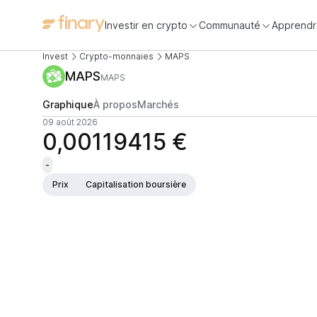
Investir en crypto
Communauté
Apprendr
Invest
Crypto-monnaies
MAPS
MAPS
MAPS
Graphique
À propos
Marchés
09 août 2026
0,00119415 €
-
Prix
Capitalisation boursière