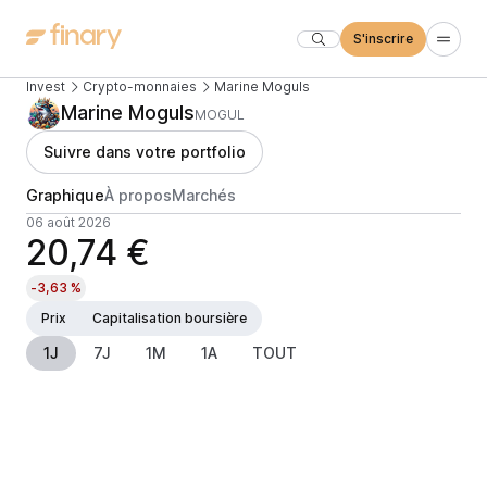
S'inscrire
Invest
Crypto-monnaies
Marine Moguls
Marine Moguls
MOGUL
Suivre dans votre portfolio
Graphique
À propos
Marchés
06 août 2026
20,74 €
-3,63 %
Prix
Capitalisation boursière
1J
7J
1M
1A
TOUT