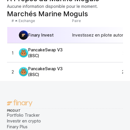
Aucune information disponible pour le moment.
Marchés Marine Moguls
#
Exchange
Paire
Finary Invest
Investissez en pilote automat
PancakeSwap V3
1
23,
(BSC)
PancakeSwap V3
2
24,
(BSC)
PRODUIT
Portfolio Tracker
Investir en crypto
Finary Plus