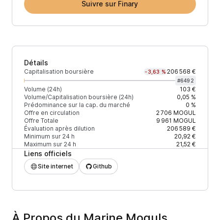
Suivre sur Finary
Détails
Capitalisation boursière
206 568 €
-3,63 %
#
6492
Volume (24h)
103 €
Volume/Capitalisation boursière (24h)
0,05 %
Prédominance sur la cap. du marché
0 %
Offre en circulation
2 706
MOGUL
Offre Totale
9 961
MOGUL
Évaluation après dilution
206 589 €
Minimum sur 24 h
20,92 €
Maximum sur 24 h
21,52 €
Liens officiels
Site internet
Github
À Propos du Marine Moguls