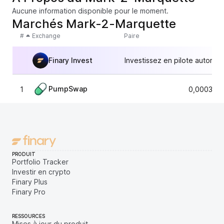
Aucune information disponible pour le moment.
Marchés Mark-2-Marquette
#
Exchange
Paire
Finary Invest
Investissez en pilote automat
PumpSwap
1
0,000363
PRODUIT
Portfolio Tracker
Investir en crypto
Finary Plus
Finary Pro
RESSOURCES
Mises à jour du produit