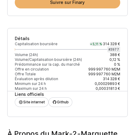
Suivre sur Finary
Détails
Capitalisation boursière
314 328 €
+5,11 %
#
3977
Volume (24h)
388 €
Volume/Capitalisation boursière (24h)
0,12 %
Prédominance sur la cap. du marché
0 %
Offre en circulation
999 997 760
M2M
Offre Totale
999 997 760
M2M
Évaluation après dilution
314 328 €
Minimum sur 24 h
0,00029893 €
Maximum sur 24 h
0,00031813 €
Liens officiels
Site internet
Github
À Propos du Mark-2-Marquette