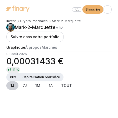
S'inscrire
Invest
Crypto-monnaies
Mark-2-Marquette
Mark-2-Marquette
M2M
Suivre dans votre portfolio
Graphique
À propos
Marchés
08 août 2026
0,00031433 €
+5,11 %
Prix
Capitalisation boursière
1J
7J
1M
1A
TOUT