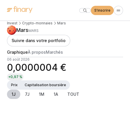
S'inscrire
Invest
Crypto-monnaies
Mars
Mars
MARS
Suivre dans votre portfolio
Graphique
À propos
Marchés
06 août 2026
0,0000004 €
+0,97 %
Prix
Capitalisation boursière
1J
7J
1M
1A
TOUT