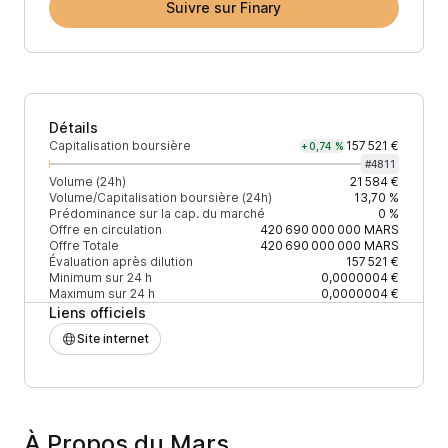
Suivre sur Finary
Détails
Capitalisation boursière
157 521 €
+0,74 %
#
4811
Volume (24h)
21 584 €
Volume/Capitalisation boursière (24h)
13,70 %
Prédominance sur la cap. du marché
0 %
Offre en circulation
420 690 000 000
MARS
Offre Totale
420 690 000 000
MARS
Évaluation après dilution
157 521 €
Minimum sur 24 h
0,0000004 €
Maximum sur 24 h
0,0000004 €
Liens officiels
Site internet
À Propos du Mars