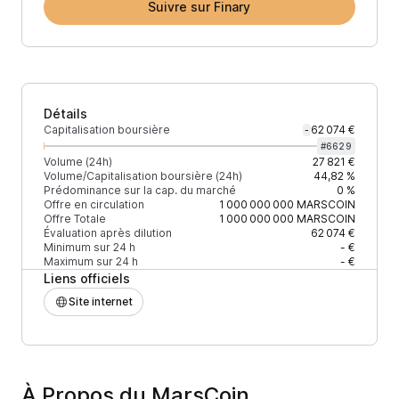
Suivre sur Finary
Détails
Capitalisation boursière
62 074 €
-
#
6629
Volume (24h)
27 821 €
Volume/Capitalisation boursière (24h)
44,82 %
Prédominance sur la cap. du marché
0 %
Offre en circulation
1 000 000 000
MARSCOIN
Offre Totale
1 000 000 000
MARSCOIN
Évaluation après dilution
62 074 €
Minimum sur 24 h
- €
Maximum sur 24 h
- €
Liens officiels
Site internet
À Propos du MarsCoin