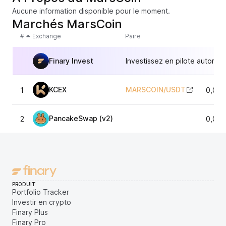
Aucune information disponible pour le moment.
Marchés MarsCoin
#
Exchange
Paire
Finary Invest
Investissez en pilote automat
KCEX
MARSCOIN
/
USDT
1
0,000
PancakeSwap (v2)
2
0,000
PRODUIT
Portfolio Tracker
Investir en crypto
Finary Plus
Finary Pro