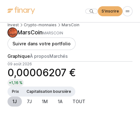
S'inscrire
Invest
Crypto-monnaies
MarsCoin
MarsCoin
MARSCOIN
Suivre dans votre portfolio
Graphique
À propos
Marchés
09 août 2026
0,00006207 €
+1,16 %
Prix
Capitalisation boursière
1J
7J
1M
1A
TOUT