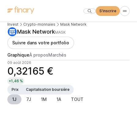
S'inscrire
Invest
Crypto-monnaies
Mask Network
Mask Network
MASK
Suivre dans votre portfolio
Graphique
À propos
Marchés
09 août 2026
0,32165 €
+1,46 %
Prix
Capitalisation boursière
1J
7J
1M
1A
TOUT