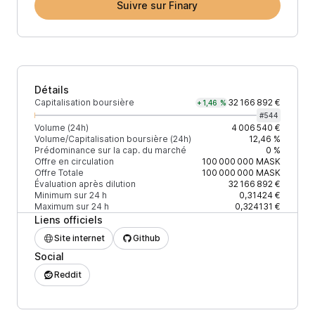
Suivre sur Finary
Détails
Capitalisation boursière
32 166 892 €
+1,46 %
#
544
Volume (24h)
4 006 540 €
Volume/Capitalisation boursière (24h)
12,46 %
Prédominance sur la cap. du marché
0 %
Offre en circulation
100 000 000
MASK
Offre Totale
100 000 000
MASK
Évaluation après dilution
32 166 892 €
Minimum sur 24 h
0,31424 €
Maximum sur 24 h
0,324131 €
Liens officiels
Site internet
Github
Social
Reddit