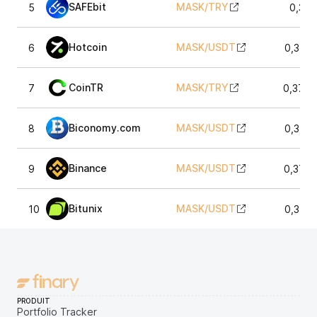
SAFEbit
MASK
/
TRY
5
0,373
Hotcoin
MASK
/
USDT
6
0,3717
CoinTR
MASK
/
TRY
7
0,3702
Biconomy.com
MASK
/
USDT
8
0,3712
Binance
MASK
/
USDT
9
0,3727
Bitunix
MASK
/
USDT
10
0,3717
PRODUIT
Portfolio Tracker