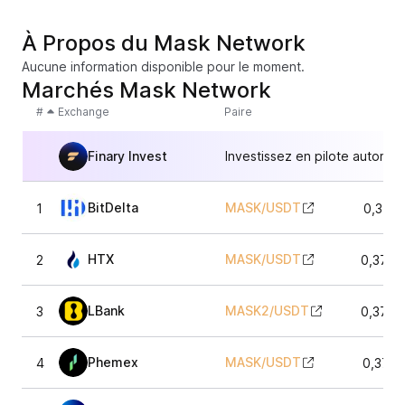
À Propos du Mask Network
Aucune information disponible pour le moment.
Marchés Mask Network
#
Exchange
Paire
Finary Invest
Investissez en pilote automat
BitDelta
MASK
/
USDT
1
0,3717
HTX
MASK
/
USDT
2
0,3705
LBank
MASK2
/
USDT
3
0,3706
Phemex
MASK
/
USDT
4
0,3737