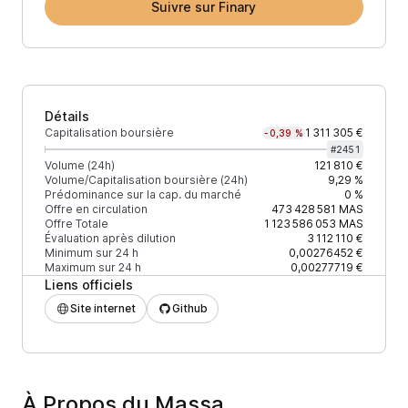
Suivre sur Finary
Détails
Capitalisation boursière
1 311 305 €
-0,39 %
#
2451
Volume (24h)
121 810 €
Volume/Capitalisation boursière (24h)
9,29 %
Prédominance sur la cap. du marché
0 %
Offre en circulation
473 428 581
MAS
Offre Totale
1 123 586 053
MAS
Évaluation après dilution
3 112 110 €
Minimum sur 24 h
0,00276452 €
Maximum sur 24 h
0,00277719 €
Liens officiels
Site internet
Github
À Propos du Massa