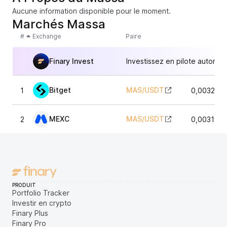
Aucune information disponible pour le moment.
Marchés Massa
#
Exchange
Paire
Finary Invest
Investissez en pilote automat
Bitget
MAS
/
USDT
1
0,003202
MEXC
MAS
/
USDT
2
0,003198
PRODUIT
Portfolio Tracker
Investir en crypto
Finary Plus
Finary Pro