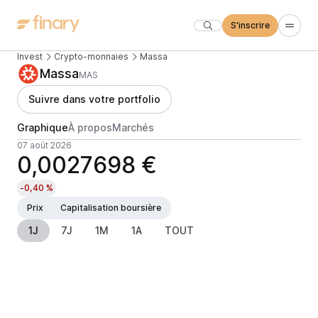
S'inscrire
Invest
Crypto-monnaies
Massa
Massa
MAS
Suivre dans votre portfolio
Graphique
À propos
Marchés
07 août 2026
0,0027698 €
-0,40 %
Prix
Capitalisation boursière
1J
7J
1M
1A
TOUT