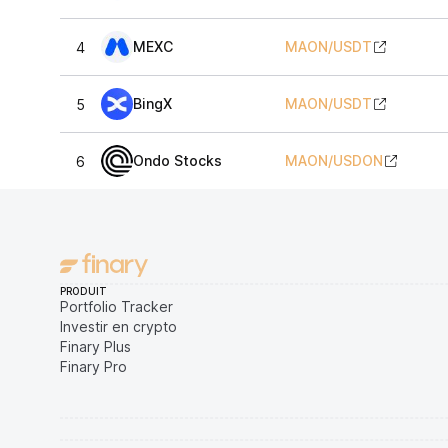
MEXC
MAON
/
USDT
4
BingX
MAON
/
USDT
5
Ondo Stocks
MAON
/
USDON
6
PRODUIT
Portfolio Tracker
Investir en crypto
Finary Plus
Finary Pro