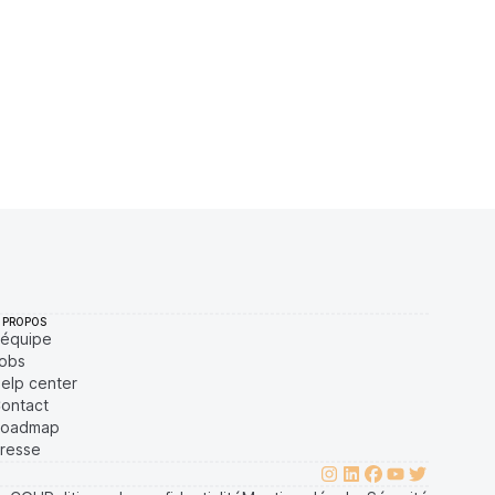
7 $
6,66 %
Récemment
ÉLEVÉE
5 $
3,24 %
Récemment
ÉLEVÉE
 $
0,03 %
Récemment
ÉLEVÉE
 PROPOS
'équipe
obs
elp center
ontact
oadmap
resse