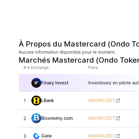
À Propos du Mastercard (Ondo To
Aucune information disponible pour le moment.
Marchés Mastercard (Ondo Token
#
Exchange
Paire
Finary Invest
Investissez en pilote au
LBank
MAON
/
USDT
1
Biconomy.com
MAON
/
USDT
2
Gate
MAON
/
USDT
3