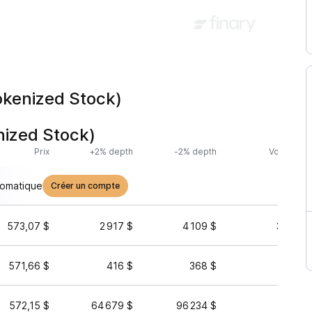
kenized Stock)
ized Stock)
Prix
+2% depth
-2% depth
Volume (2
tomatique
Créer un compte
573,07 $
2 917 $
4 109 $
340 19
571,66 $
416 $
368 $
327 71
572,15 $
64 679 $
96 234 $
108 86