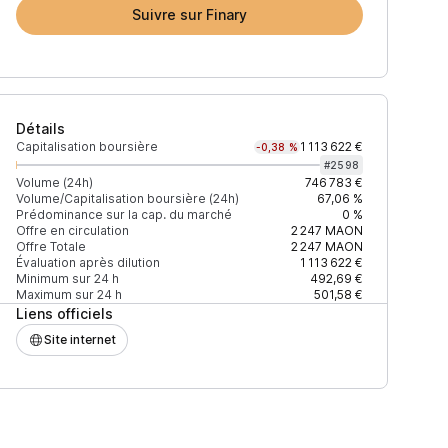
Suivre sur Finary
Détails
Capitalisation boursière
1 113 622 €
-0,38 %
#
2598
Volume (24h)
746 783 €
Volume/Capitalisation boursière (24h)
67,06 %
Prédominance sur la cap. du marché
0 %
4h)
% du volume
Confiance
Mis à jour
Offre en circulation
2 247
MAON
Offre Totale
2 247
MAON
Évaluation après dilution
1 113 622 €
Minimum sur 24 h
492,69 €
Maximum sur 24 h
501,58 €
Liens officiels
4 $
39,46 %
Récemment
ÉLEVÉE
Site internet
1 $
38,02 %
Récemment
ÉLEVÉE
1 $
12,63 %
Récemment
ÉLEVÉE