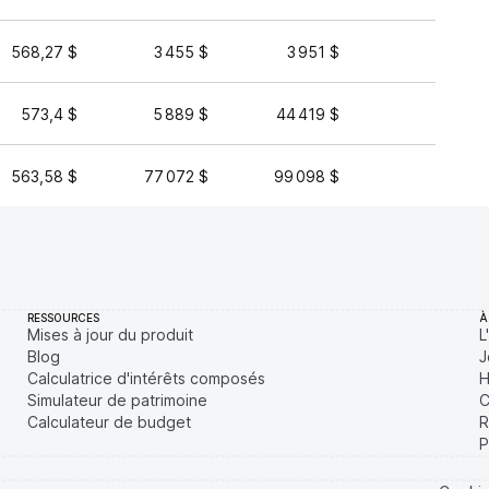
568,27 $
3 455 $
3 951 $
57 38
573,4 $
5 889 $
44 419 $
27 90
563,58 $
77 072 $
99 098 $
244
RESSOURCES
À
Mises à jour du produit
L
Blog
J
Calculatrice d'intérêts composés
H
Simulateur de patrimoine
C
Calculateur de budget
R
P