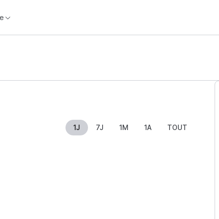
e
1J
7J
1M
1A
TOUT