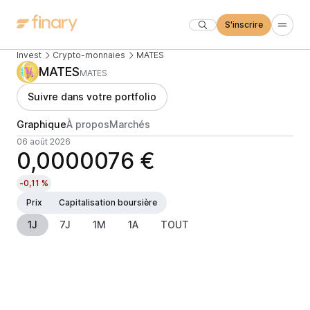
S'inscrire
Invest
Crypto-monnaies
MATES
MATES
MATES
Suivre dans votre portfolio
Graphique
À propos
Marchés
06 août 2026
0,0000076 €
-0,11 %
Prix
Capitalisation boursière
1J
7J
1M
1A
TOUT