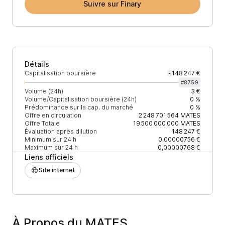
Suivre sur Finary
Détails
Capitalisation boursière
148 247 €
-
#
8759
Volume (24h)
3 €
Volume/Capitalisation boursière (24h)
0 %
Prédominance sur la cap. du marché
0 %
Offre en circulation
2 248 701 564
MATES
Offre Totale
19 500 000 000
MATES
Évaluation après dilution
148 247 €
Minimum sur 24 h
0,00000756 €
Maximum sur 24 h
0,00000768 €
Liens officiels
Site internet
À Propos du MATES