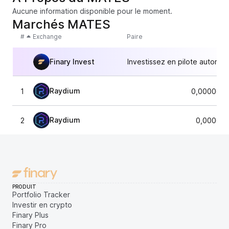
Aucune information disponible pour le moment.
Marchés MATES
#
Exchange
Paire
Finary Invest
Investissez en pilote automat
Raydium
1
0,0000087
Raydium
2
0,000008
PRODUIT
Portfolio Tracker
Investir en crypto
Finary Plus
Finary Pro