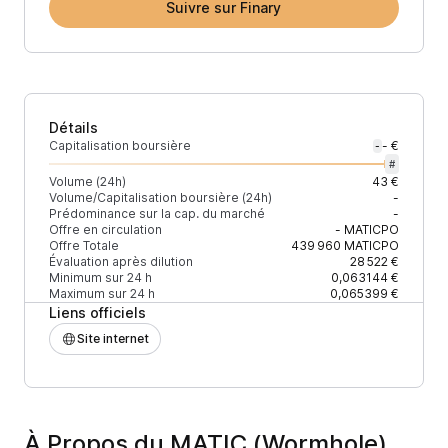
Suivre sur Finary
Détails
Capitalisation boursière
- €
-
#
Volume (24h)
43 €
Volume/Capitalisation boursière (24h)
-
Prédominance sur la cap. du marché
-
Offre en circulation
-
MATICPO
Offre Totale
439 960
MATICPO
Évaluation après dilution
28 522 €
Minimum sur 24 h
0,063144 €
Maximum sur 24 h
0,065399 €
Liens officiels
Site internet
À Propos du MATIC (Wormhole)