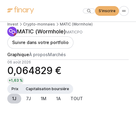
S'inscrire
Invest
Crypto-monnaies
MATIC (Wormhole)
MATIC (Wormhole)
MATICPO
Suivre dans votre portfolio
Graphique
À propos
Marchés
06 août 2026
0,064829 €
+1,63 %
Prix
Capitalisation boursière
1J
7J
1M
1A
TOUT