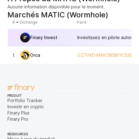
Aucune information disponible pour le moment.
Marchés MATIC (Wormhole)
#
Exchange
Paire
Finary Invest
Investissez en pilote automat
Orca
GZ7VKD4MACBEB6YC5XD3H
1
PRODUIT
Portfolio Tracker
Investir en crypto
Finary Plus
Finary Pro
RESSOURCES
Mises à jour du produit