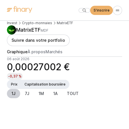
S'inscrire
Invest
Crypto-monnaies
MatrixETF
MatrixETF
MDF
Suivre dans votre portfolio
Graphique
À propos
Marchés
06 août 2026
0,00027002 €
-0,37 %
Prix
Capitalisation boursière
1J
7J
1M
1A
TOUT