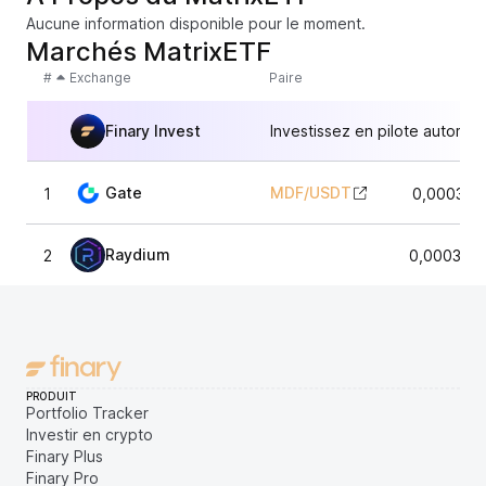
Aucune information disponible pour le moment.
Marchés MatrixETF
#
Exchange
Paire
Finary Invest
Investissez en pilote automat
Gate
MDF
/
USDT
1
0,000311
Raydium
2
0,000310
PRODUIT
Portfolio Tracker
Investir en crypto
Finary Plus
Finary Pro