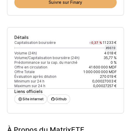
Suivre sur Finary
Détails
Capitalisation boursière
11 233 €
-0,37 %
#
9619
Volume (24h)
4 018 €
Volume/Capitalisation boursière (24h)
35,77 %
Prédominance sur la cap. du marché
0 %
Offre en circulation
41 600 000
MDF
Offre Totale
1 000 000 000
MDF
Évaluation après dilution
270 019 €
Minimum sur 24 h
0,00027003 €
Maximum sur 24 h
0,00027257 €
Liens officiels
Site internet
Github
À Propos du MatrixETF