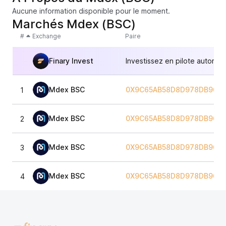
Aucune information disponible pour le moment.
Marchés Mdex (BSC)
#
Exchange
Paire
Finary Invest
Investissez en pilote automat
Mdex BSC
0X9C65AB58D8D978DB963E
1
Mdex BSC
0X9C65AB58D8D978DB963E
2
Mdex BSC
0X9C65AB58D8D978DB963E
3
Mdex BSC
0X9C65AB58D8D978DB963E
4