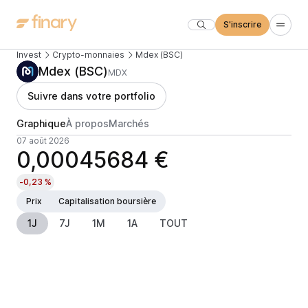
S'inscrire
Invest
Crypto-monnaies
Mdex (BSC)
Mdex (BSC)
MDX
Suivre dans votre portfolio
Graphique
À propos
Marchés
07 août 2026
0,00045684 €
-0,23 %
Prix
Capitalisation boursière
1J
7J
1M
1A
TOUT