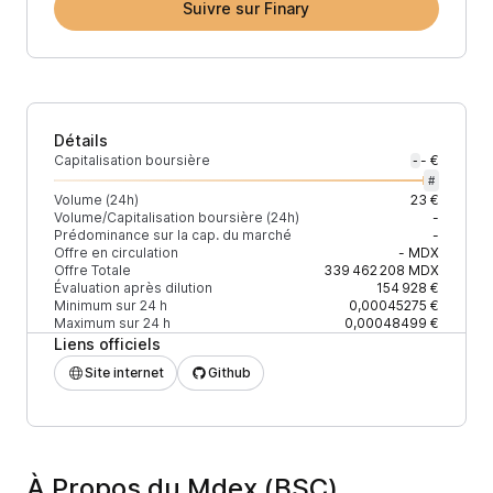
Suivre sur Finary
Détails
Capitalisation boursière
- €
-
#
Volume (24h)
23 €
Volume/Capitalisation boursière (24h)
-
Prédominance sur la cap. du marché
-
Offre en circulation
-
MDX
Offre Totale
339 462 208
MDX
Évaluation après dilution
154 928 €
Minimum sur 24 h
0,00045275 €
Maximum sur 24 h
0,00048499 €
Liens officiels
Site internet
Github
À Propos du Mdex (BSC)