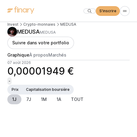
S'inscrire
Invest
Crypto-monnaies
MEDUSA
MEDUSA
MEDUSA
Suivre dans votre portfolio
Graphique
À propos
Marchés
07 août 2026
0,00001949 €
-
Prix
Capitalisation boursière
1J
7J
1M
1A
TOUT