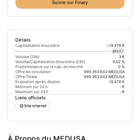
Suivre sur Finary
Détails
Capitalisation boursière
19 476 €
-
#
8537
Volume (24h)
3 €
Volume/Capitalisation boursière (24h)
0,02 %
Prédominance sur la cap. du marché
0 %
Offre en circulation
999 363 643
MEDUSA
Offre Totale
999 363 643
MEDUSA
Évaluation après dilution
19 476 €
Minimum sur 24 h
- €
Maximum sur 24 h
- €
Liens officiels
Site internet
À Propos du MEDUSA