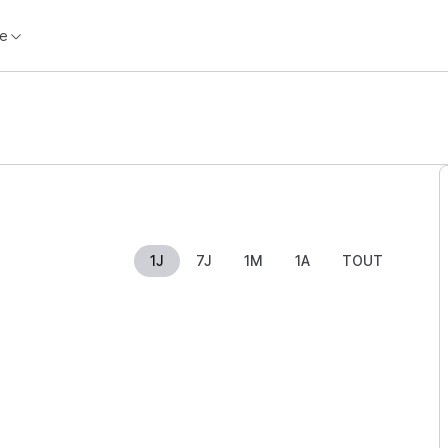
e
1J
7J
1M
1A
TOUT