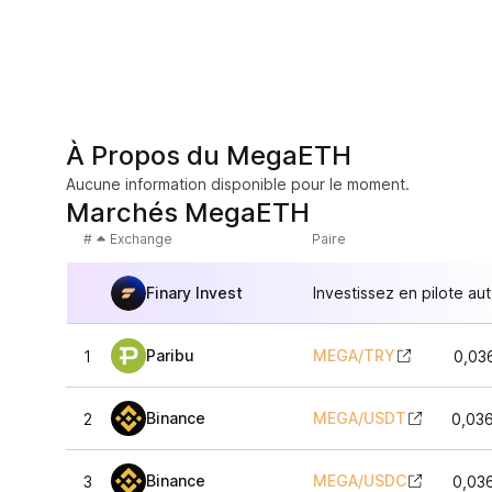
À Propos du MegaETH
Aucune information disponible pour le moment.
Marchés MegaETH
#
Exchange
Paire
Finary Invest
Investissez en pilote au
Paribu
MEGA
/
TRY
1
0,03
Binance
MEGA
/
USDT
2
0,03
Binance
MEGA
/
USDC
3
0,03