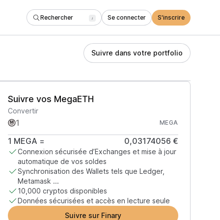
Rechercher
Se connecter
S'inscrire
/
Suivre dans votre portfolio
Suivre vos MegaETH
Convertir
MEGA
1
MEGA
=
0,03174056 €
Connexion sécurisée d’Exchanges et mise à jour
automatique de vos soldes
Synchronisation des Wallets tels que Ledger,
Metamask ...
10,000 cryptos disponibles
Données sécurisées et accès en lecture seule
Suivre sur Finary