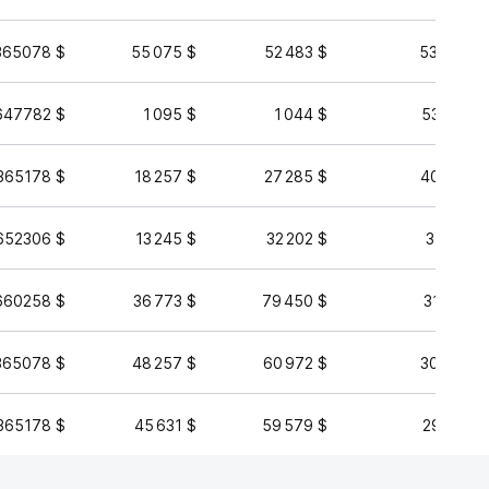
365078 $
55 075 $
52 483 $
536 704 
647782 $
1 095 $
1 044 $
530 242 
365178 $
18 257 $
27 285 $
403 280 
652306 $
13 245 $
32 202 $
318 511 
660258 $
36 773 $
79 450 $
311 956 
365078 $
48 257 $
60 972 $
308 426 
365178 $
45 631 $
59 579 $
296 139 