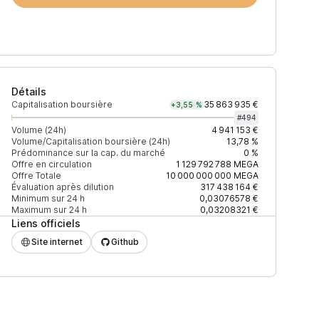
Détails
Capitalisation boursière
35 863 935 €
+3,55 %
#
494
Volume (24h)
4 941 153 €
Volume/Capitalisation boursière (24h)
13,78 %
Prédominance sur la cap. du marché
0 %
)
% du volume
Confiance
Mis à jour
Offre en circulation
1 129 792 788
MEGA
Offre Totale
10 000 000 000
MEGA
Évaluation après dilution
317 438 164 €
Minimum sur 24 h
0,03076578 €
Maximum sur 24 h
0,03208321 €
Liens officiels
$
14,47 %
Récemment
ÉLEVÉE
Site internet
Github
$
12,24 %
Récemment
ÉLEVÉE
$
11 %
Récemment
ÉLEVÉE