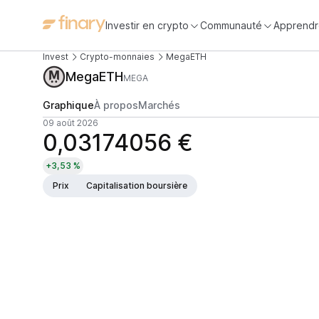
Investir en crypto
Communauté
Apprendr
Invest
Crypto-monnaies
MegaETH
MegaETH
MEGA
Graphique
À propos
Marchés
09 août 2026
0,03174056 €
+3,53 %
Prix
Capitalisation boursière