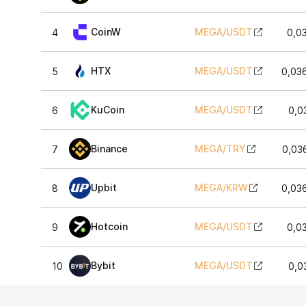
CoinW
MEGA
/
USDT
4
0,0
HTX
MEGA
/
USDT
5
0,03
KuCoin
MEGA
/
USDT
6
0,0
Binance
MEGA
/
TRY
7
0,03
Upbit
MEGA
/
KRW
8
0,03
Hotcoin
MEGA
/
USDT
9
0,0
Bybit
MEGA
/
USDT
10
0,0