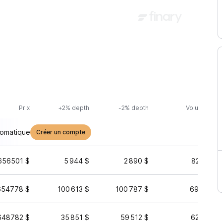
Prix
+2% depth
-2% depth
Volume (24h
tomatique
Créer un compte
656501 $
5 944 $
2 890 $
822 952 
654778 $
100 613 $
100 787 $
695 707 
648782 $
35 851 $
59 512 $
625 294 