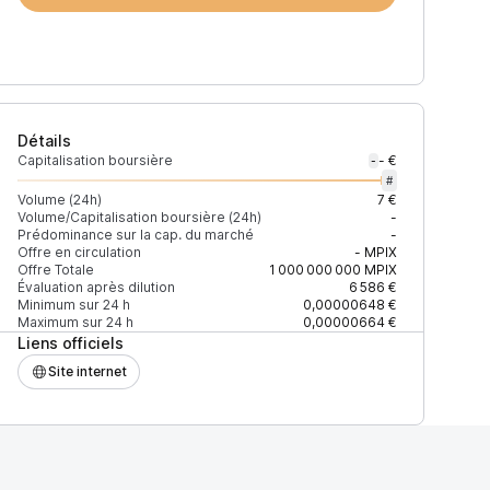
Détails
Capitalisation boursière
- €
-
#
Volume (24h)
7 €
Volume/Capitalisation boursière (24h)
-
Prédominance sur la cap. du marché
-
)
% du volume
Confiance
Mis à jour
Offre en circulation
-
MPIX
Offre Totale
1 000 000 000
MPIX
Évaluation après dilution
6 586 €
Minimum sur 24 h
0,00000648 €
Maximum sur 24 h
0,00000664 €
Liens officiels
$
100 %
Récemment
ÉLEVÉE
Site internet