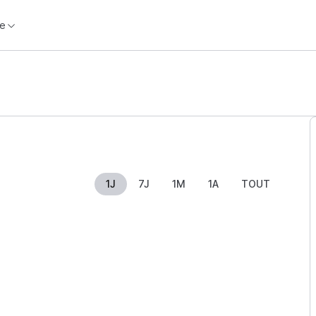
e
1J
7J
1M
1A
TOUT