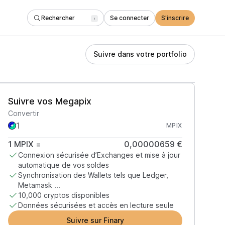
Rechercher
Se connecter
S'inscrire
/
Suivre dans votre portfolio
Suivre vos Megapix
Convertir
MPIX
1
MPIX
=
0,00000659 €
Connexion sécurisée d’Exchanges et mise à jour
automatique de vos soldes
Synchronisation des Wallets tels que Ledger,
Metamask ...
10,000 cryptos disponibles
Données sécurisées et accès en lecture seule
Suivre sur Finary