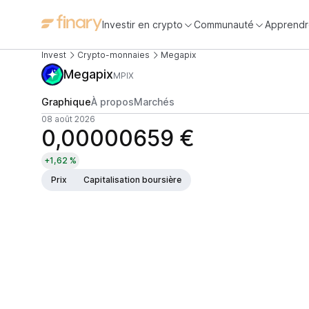
Investir en crypto
Communauté
Apprendr
Invest
Crypto-monnaies
Megapix
Megapix
MPIX
Graphique
À propos
Marchés
08 août 2026
0,00000659 €
+1,62 %
Prix
Capitalisation boursière