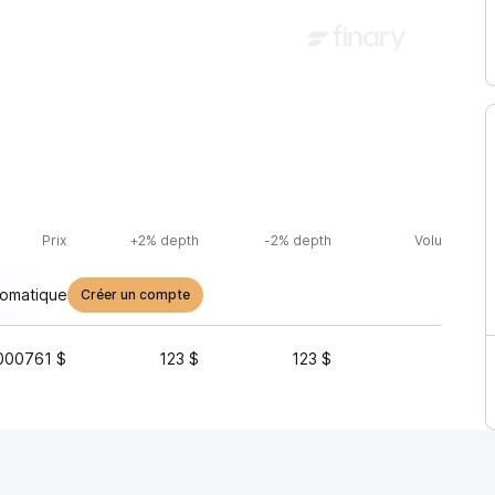
Prix
+2% depth
-2% depth
Volume (24h
tomatique
Créer un compte
000761 $
123 $
123 $
8 