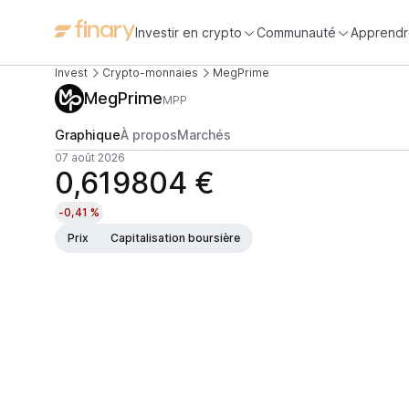
Investir en crypto
Communauté
Apprendr
Invest
Crypto-monnaies
MegPrime
MegPrime
MPP
Graphique
À propos
Marchés
07 août 2026
0,619804 €
-0,41 %
Prix
Capitalisation boursière