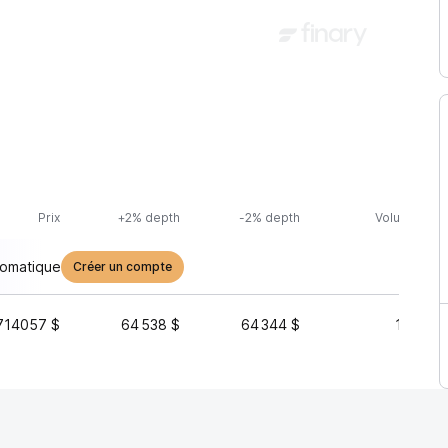
Prix
+2% depth
-2% depth
Volume (24h
tomatique
Créer un compte
714057 $
64 538 $
64 344 $
12 660 