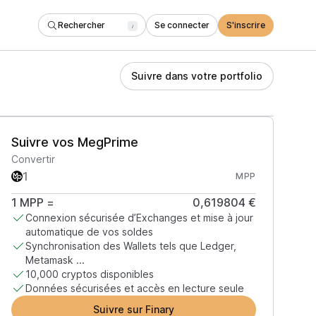
Rechercher
Se connecter
S'inscrire
/
Suivre dans votre portfolio
Suivre vos MegPrime
Convertir
MPP
1
MPP
=
0,619804 €
Connexion sécurisée d’Exchanges et mise à jour
automatique de vos soldes
Synchronisation des Wallets tels que Ledger,
Metamask ...
10,000 cryptos disponibles
Données sécurisées et accès en lecture seule
Suivre sur Finary