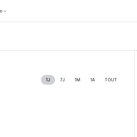
e
1J
7J
1M
1A
TOUT