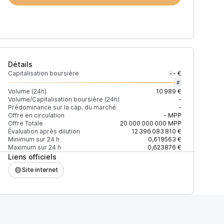
Détails
Capitalisation boursière
- €
-
#
Volume (24h)
10 989 €
Volume/Capitalisation boursière (24h)
-
Prédominance sur la cap. du marché
-
)
% du volume
Confiance
Mis à jour
Offre en circulation
-
MPP
Offre Totale
20 000 000 000
MPP
Évaluation après dilution
12 396 083 810 €
Minimum sur 24 h
0,619563 €
Maximum sur 24 h
0,623876 €
Liens officiels
$
100 %
Récemment
ÉLEVÉE
Site internet