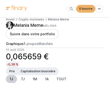
S'inscrire
Invest
Crypto-monnaies
Melania Meme
Melania Meme
MELANIA
Suivre dans votre portfolio
Graphique
À propos
Marchés
10 août 2026
0,065659 €
-0,36 %
Prix
Capitalisation boursière
1J
7J
1M
1A
TOUT