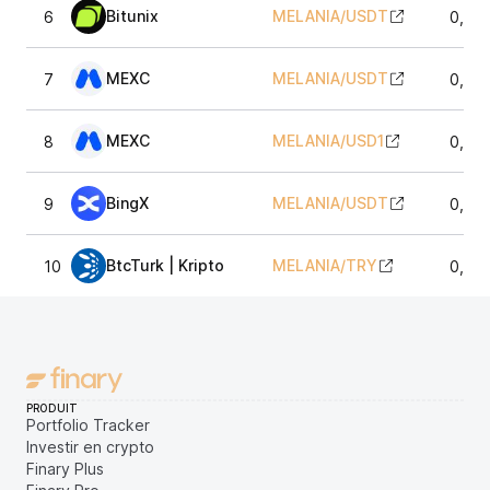
Bitunix
MELANIA
/
USDT
6
0,07
MEXC
MELANIA
/
USDT
7
0,07
MEXC
MELANIA
/
USD1
8
0,07
BingX
MELANIA
/
USDT
9
0,07
BtcTurk | Kripto
MELANIA
/
TRY
10
0,07
PRODUIT
Portfolio Tracker
Investir en crypto
Finary Plus