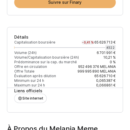
Suivre sur Finary
Détails
Capitalisation boursière
65 626 713 €
-0,41 %
#
322
Volume (24h)
6 701 991 €
Volume/Capitalisation boursière (24h)
10,21 %
Prédominance sur la cap. du marché
0 %
Offre en circulation
952 496 376
MELANIA
Offre Totale
999 995 890
MELANIA
Évaluation après dilution
65 626 710 €
Minimum sur 24 h
0,065387 €
Maximum sur 24 h
0,066861 €
Liens officiels
Site internet
À Propos du Melania Meme