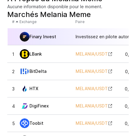
Aucune information disponible pour le moment.
Marchés Melania Meme
#
Exchange
Paire
Finary Invest
Investissez en pilote automat
LBank
MELANIA
/
USDT
1
0,07
BitDelta
MELANIA
/
USDT
2
0,07
HTX
MELANIA
/
USDT
3
0,07
DigiFinex
MELANIA
/
USDT
4
0,07
Toobit
MELANIA
/
USDT
5
0,07