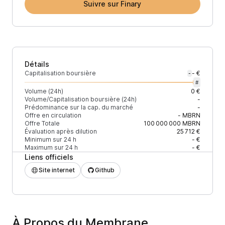
Suivre sur Finary
Détails
Capitalisation boursière
- €
-
#
Volume (24h)
0 €
Volume/Capitalisation boursière (24h)
-
Prédominance sur la cap. du marché
-
Offre en circulation
-
MBRN
Offre Totale
100 000 000
MBRN
Évaluation après dilution
25 712 €
Minimum sur 24 h
- €
Maximum sur 24 h
- €
Liens officiels
Site internet
Github
À Propos du Membrane