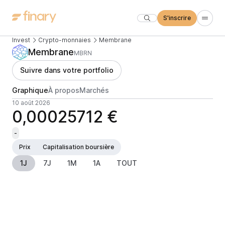
S'inscrire
Invest
Crypto-monnaies
Membrane
Membrane
MBRN
Suivre dans votre portfolio
Graphique
À propos
Marchés
10 août 2026
0,00025712 €
-
Prix
Capitalisation boursière
1J
7J
1M
1A
TOUT