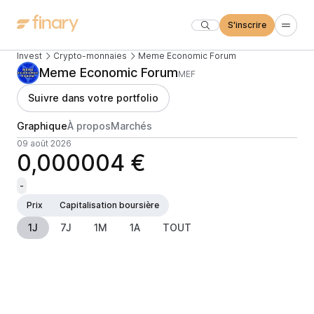
S'inscrire
Invest
Crypto-monnaies
Meme Economic Forum
Meme Economic Forum
MEF
Suivre dans votre portfolio
Graphique
À propos
Marchés
09 août 2026
0,000004 €
-
Prix
Capitalisation boursière
1J
7J
1M
1A
TOUT