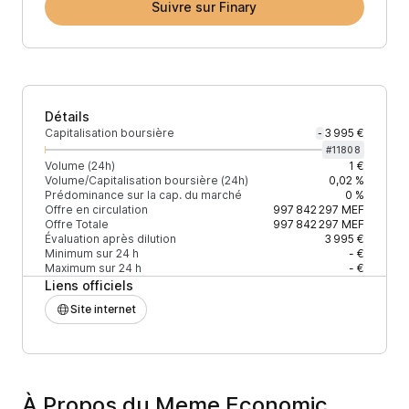
Suivre sur Finary
Détails
Capitalisation boursière
3 995 €
-
#
11808
Volume (24h)
1 €
Volume/Capitalisation boursière (24h)
0,02 %
Prédominance sur la cap. du marché
0 %
Offre en circulation
997 842 297
MEF
Offre Totale
997 842 297
MEF
Évaluation après dilution
3 995 €
Minimum sur 24 h
- €
Maximum sur 24 h
- €
Liens officiels
Site internet
À Propos du Meme Economic