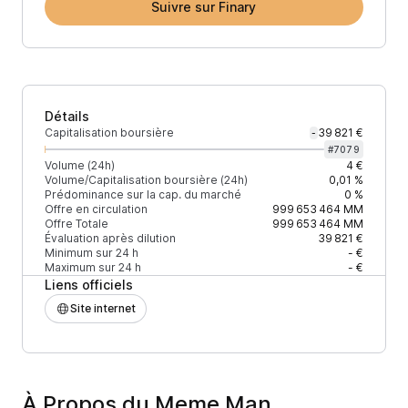
Suivre sur Finary
Détails
Capitalisation boursière
39 821 €
-
#
7079
Volume (24h)
4 €
Volume/Capitalisation boursière (24h)
0,01 %
Prédominance sur la cap. du marché
0 %
Offre en circulation
999 653 464
MM
Offre Totale
999 653 464
MM
Évaluation après dilution
39 821 €
Minimum sur 24 h
- €
Maximum sur 24 h
- €
Liens officiels
Site internet
À Propos du Meme Man