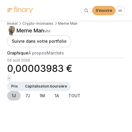
S'inscrire
Invest
Crypto-monnaies
Meme Man
Meme Man
MM
Suivre dans votre portfolio
Graphique
À propos
Marchés
06 août 2026
0,00003983 €
-
Prix
Capitalisation boursière
1J
7J
1M
1A
TOUT