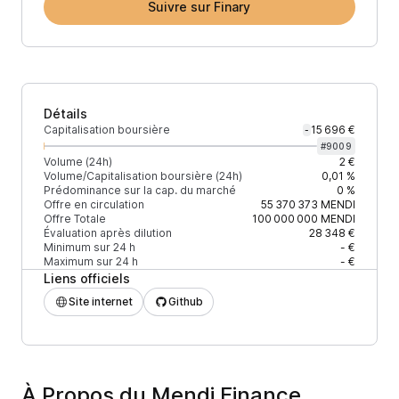
Suivre sur Finary
Détails
Capitalisation boursière
15 696 €
-
#
9009
Volume (24h)
2 €
Volume/Capitalisation boursière (24h)
0,01 %
Prédominance sur la cap. du marché
0 %
Offre en circulation
55 370 373
MENDI
Offre Totale
100 000 000
MENDI
Évaluation après dilution
28 348 €
Minimum sur 24 h
- €
Maximum sur 24 h
- €
Liens officiels
Site internet
Github
À Propos du Mendi Finance