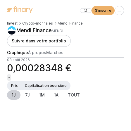
S'inscrire
Invest
Crypto-monnaies
Mendi Finance
Mendi Finance
MENDI
Suivre dans votre portfolio
Graphique
À propos
Marchés
08 août 2026
0,00028348 €
-
Prix
Capitalisation boursière
1J
7J
1M
1A
TOUT