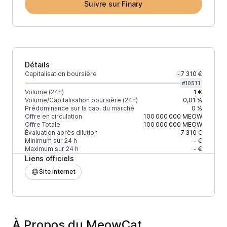
Suivre sur Finary
Détails
Capitalisation boursière
7 310 €
-
#
10511
Volume (24h)
1 €
Volume/Capitalisation boursière (24h)
0,01 %
Prédominance sur la cap. du marché
0 %
Offre en circulation
100 000 000
MEOW
Offre Totale
100 000 000
MEOW
Évaluation après dilution
7 310 €
Minimum sur 24 h
- €
Maximum sur 24 h
- €
Liens officiels
Site internet
À Propos du MeowCat