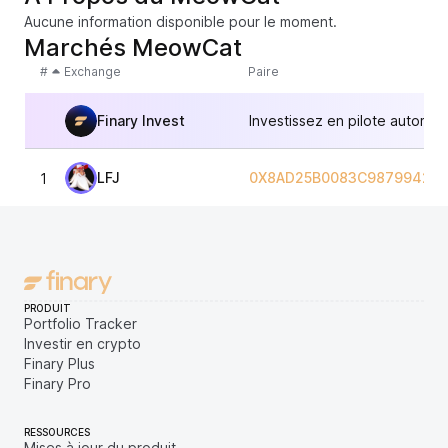
Aucune information disponible pour le moment.
Marchés MeowCat
#
Exchange
Paire
Finary Invest
Investissez en pilote automat
LFJ
0X8AD25B0083C9879942A6
1
PRODUIT
Portfolio Tracker
Investir en crypto
Finary Plus
Finary Pro
RESSOURCES
Mises à jour du produit