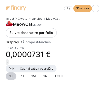
S'inscrire
Invest
Crypto-monnaies
MeowCat
MeowCat
MEOW
Suivre dans votre portfolio
Graphique
À propos
Marchés
06 août 2026
0,0000731 €
-
Prix
Capitalisation boursière
1J
7J
1M
1A
TOUT