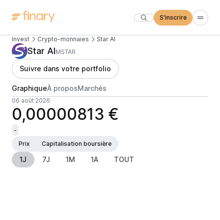
S'inscrire
Invest
Crypto-monnaies
Star AI
Star AI
MSTAR
Suivre dans votre portfolio
Graphique
À propos
Marchés
06 août 2026
0,00000813 €
-
Prix
Capitalisation boursière
1J
7J
1M
1A
TOUT