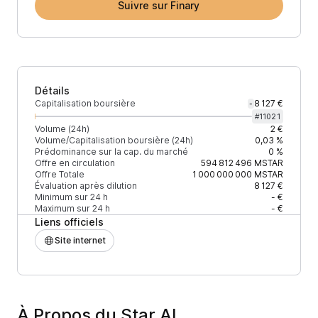
Suivre sur Finary
Détails
Capitalisation boursière
8 127 €
-
#
11021
Volume (24h)
2 €
Volume/Capitalisation boursière (24h)
0,03 %
Prédominance sur la cap. du marché
0 %
Offre en circulation
594 812 496
MSTAR
Offre Totale
1 000 000 000
MSTAR
Évaluation après dilution
8 127 €
Minimum sur 24 h
- €
Maximum sur 24 h
- €
Liens officiels
Site internet
À Propos du Star AI