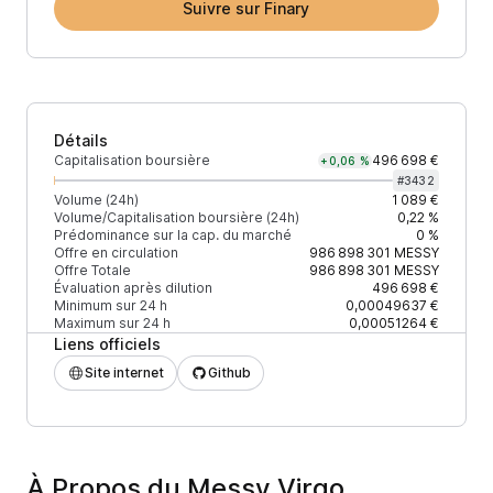
Suivre sur Finary
Détails
Capitalisation boursière
496 698 €
+0,06 %
#
3432
Volume (24h)
1 089 €
Volume/Capitalisation boursière (24h)
0,22 %
Prédominance sur la cap. du marché
0 %
Offre en circulation
986 898 301
MESSY
Offre Totale
986 898 301
MESSY
Évaluation après dilution
496 698 €
Minimum sur 24 h
0,00049637 €
Maximum sur 24 h
0,00051264 €
Liens officiels
Site internet
Github
À Propos du Messy Virgo