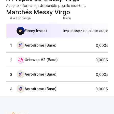
Aucune information disponible pour le moment.
Marchés Messy Virgo
#
Exchange
Paire
Finary Invest
Investissez en pilote automat
Aerodrome (Base)
1
0,000581
Uniswap V2 (Base)
2
0,0005797
Aerodrome (Base)
3
0,000582
Aerodrome (Base)
4
0,0005843