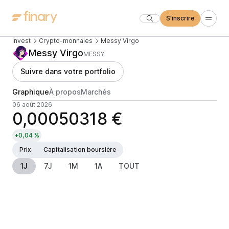
S'inscrire
Invest
Crypto-monnaies
Messy Virgo
Messy Virgo
MESSY
Suivre dans votre portfolio
Graphique
À propos
Marchés
06 août 2026
0,00050318 €
+0,04 %
Prix
Capitalisation boursière
1J
7J
1M
1A
TOUT