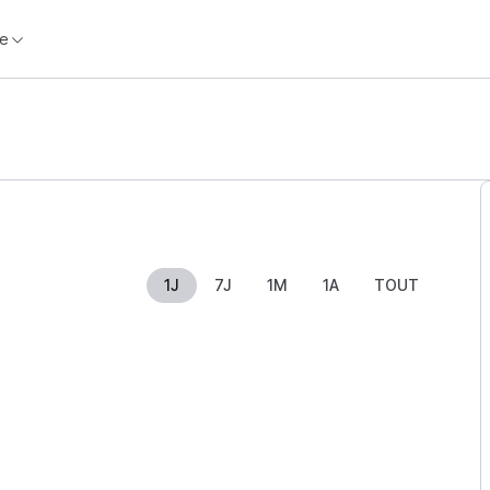
e
1J
7J
1M
1A
TOUT