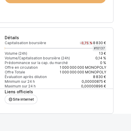
Détails
Capitalisation boursière
8 830 €
-0,75 %
#
10137
Volume (24h)
13 €
Volume/Capitalisation boursière (24h)
0,14 %
Prédominance sur la cap. du marché
0 %
Prix
+2% depth
Offre en circulation
1 000 000 000
MONOPOLY
Offre Totale
1 000 000 000
MONOPOLY
Évaluation après dilution
8 830 €
Minimum sur 24 h
0,00000875 €
Maximum sur 24 h
0,00000896 €
Liens officiels
F27EAD9083C756CC2
0,00001018 $
82 $
Site internet