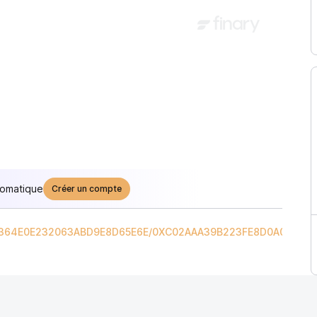
tomatique
Créer un compte
364E0E232063ABD9E8D65E6E
/
0XC02AAA39B223FE8D0A0E5C4