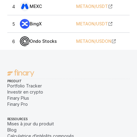
MEXC
METAON
/
USDT
4
5
BingX
METAON
/
USDT
5
Ondo Stocks
METAON
/
USDON
6
PRODUIT
Portfolio Tracker
Investir en crypto
Finary Plus
Finary Pro
RESSOURCES
Mises à jour du produit
Blog
Calculatrice d'intérêts composés