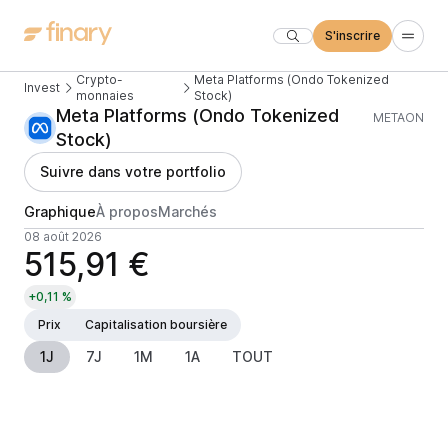
S'inscrire
Crypto-
Meta Platforms (Ondo Tokenized
Invest
monnaies
Stock)
Meta Platforms (Ondo Tokenized
METAON
Stock)
Suivre dans votre portfolio
Graphique
À propos
Marchés
08 août 2026
515,91 €
+0,11 %
Prix
Capitalisation boursière
1J
7J
1M
1A
TOUT