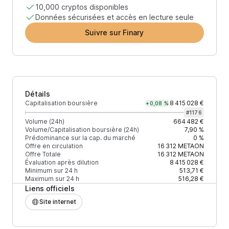
10,000 cryptos disponibles
Données sécurisées et accès en lecture seule
Suivre sur Finary
Détails
Capitalisation boursière
8 415 028 €
+0,08 %
#
1176
Volume (24h)
664 482 €
Volume/Capitalisation boursière (24h)
7,90 %
Prédominance sur la cap. du marché
0 %
Offre en circulation
16 312
METAON
Offre Totale
16 312
METAON
Évaluation après dilution
8 415 028 €
Minimum sur 24 h
513,71 €
Maximum sur 24 h
516,28 €
Liens officiels
Site internet