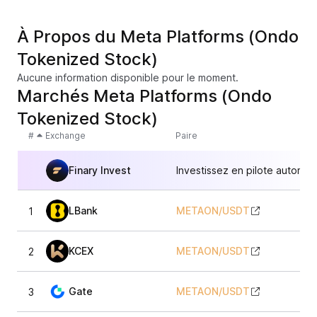
À Propos du Meta Platforms (Ondo
Tokenized Stock)
Aucune information disponible pour le moment.
Marchés Meta Platforms (Ondo
Tokenized Stock)
#
Exchange
Paire
Finary Invest
Investissez en pilote automat
LBank
METAON
/
USDT
1
5
KCEX
METAON
/
USDT
2
5
Gate
METAON
/
USDT
3