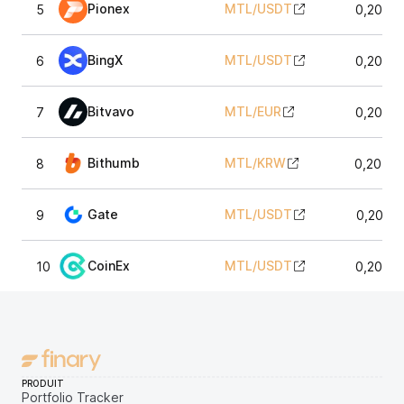
Pionex
MTL
/
USDT
5
0,2058
BingX
MTL
/
USDT
6
0,2048
Bitvavo
MTL
/
EUR
7
0,2065
Bithumb
MTL
/
KRW
8
0,2056
Gate
MTL
/
USDT
9
0,2039
CoinEx
MTL
/
USDT
10
0,2044
PRODUIT
Portfolio Tracker