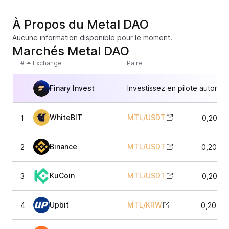
À Propos du Metal DAO
Aucune information disponible pour le moment.
Marchés Metal DAO
#
Exchange
Paire
Finary Invest
Investissez en pilote automat
WhiteBIT
MTL
/
USDT
1
0,2053
Binance
MTL
/
USDT
2
0,2048
KuCoin
MTL
/
USDT
3
0,2053
Upbit
MTL
/
KRW
4
0,2049