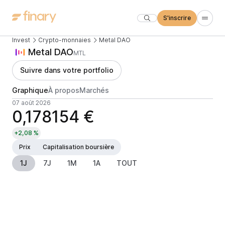
S'inscrire
Invest
Crypto-monnaies
Metal DAO
Metal DAO
MTL
Suivre dans votre portfolio
Graphique
À propos
Marchés
07 août 2026
0,178154 €
+2,08 %
Prix
Capitalisation boursière
1J
7J
1M
1A
TOUT