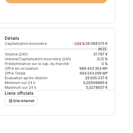
Détails
Capitalisation boursière
26 068 575 €
-1,54 %
#
635
Volume (24h)
31 797 €
Volume/Capitalisation boursière (24h)
0,12 %
Prédominance sur la cap. du marché
0 %
)
% du volume
Confiance
Mis à jour
Offre en circulation
986 443 354
MY
Offre Totale
994 243 268
MY
Évaluation après dilution
26 605 337 €
Minimum sur 24 h
0,02599865 €
Maximum sur 24 h
0,0278507 €
Liens officiels
$
66,41 %
Récemment
ÉLEVÉE
Site internet
$
33,60 %
Récemment
ÉLEVÉE
$
10,52 %
Récemment
ÉLEVÉE