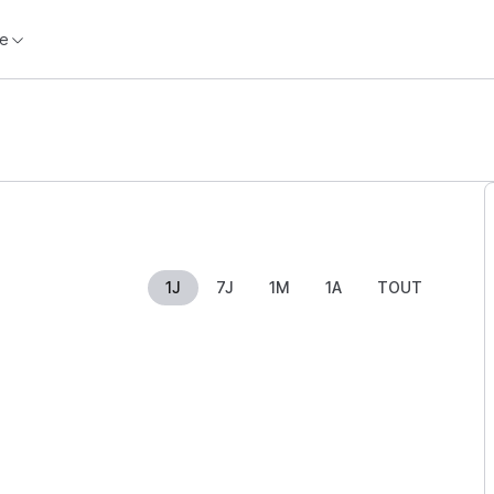
e
1J
7J
1M
1A
TOUT