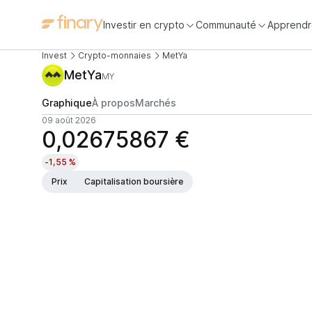
Investir en crypto
Communauté
Apprendr
Invest
Crypto-monnaies
MetYa
MetYa
MY
Graphique
À propos
Marchés
09 août 2026
0,02675867 €
-1,55 %
Prix
Capitalisation boursière