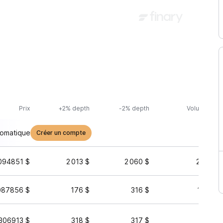
Prix
+2% depth
-2% depth
Volume (24h
tomatique
Créer un compte
094851 $
2 013 $
2 060 $
24 402 
087856 $
176 $
316 $
12 345 
306913 $
318 $
317 $
3 867 