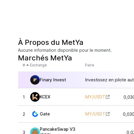
À Propos du MetYa
Aucune information disponible pour le moment.
Marchés MetYa
#
Exchange
Paire
Finary Invest
Investissez en pilote au
KCEX
MY
/
USDT
1
0,03
Gate
MY
/
USDT
2
0,03
PancakeSwap V3
3
0,0