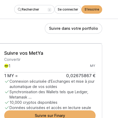
Rechercher
Se connecter
S'inscrire
/
Suivre dans votre portfolio
Suivre vos MetYa
Convertir
MY
1
MY
=
0,02675867 €
Connexion sécurisée d’Exchanges et mise à jour
automatique de vos soldes
Synchronisation des Wallets tels que Ledger,
Metamask ...
10,000 cryptos disponibles
Données sécurisées et accès en lecture seule
Suivre sur Finary