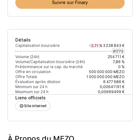
Suivre sur Finary
Détails
Capitalisation boursière
3 238 843 €
-2,71 %
#
1775
Volume (24h)
254 711 €
Volume/Capitalisation boursière (24h)
7,86 %
Prédominance sur la cap. du marché
0 %
Offre en circulation
500 000 000
MEZO
Offre Totale
1 000 000 000
MEZO
Évaluation après dilution
6 477 686 €
Minimum sur 24 h
0,00641191 €
Maximum sur 24 h
0,00669499 €
Liens officiels
Site internet
À Propos du MEZO