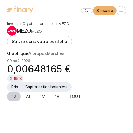
S'inscrire
Invest
Crypto-monnaies
MEZO
MEZO
MEZO
Suivre dans votre portfolio
Graphique
À propos
Marchés
09 août 2026
0,00648165 €
-2,65 %
Prix
Capitalisation boursière
1J
7J
1M
1A
TOUT