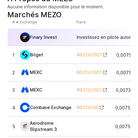
Aucune information disponible pour le moment.
Marchés MEZO
#
Exchange
Paire
Finary Invest
Investissez en pilote automat
Bitget
MEZO
/
USDT
1
0,007515
MEXC
MEZO
/
USDT
2
0,007510
MEXC
MEZO
/
USDC
3
0,0073472
Coinbase Exchange
MEZO
/
USD
4
0,0075948
Aerodrome
5
0,0075449
Slipstream 3