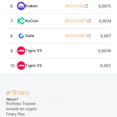
Kraken
MEZO
/
USD
6
0,007514
KuCoin
MEZO
/
USDT
7
0,007465
Gate
MEZO
/
USDT
8
0,00747
Tigris V3
9
0,0074804
Tigris V3
10
0,007450
PRODUIT
Portfolio Tracker
Investir en crypto
Finary Plus