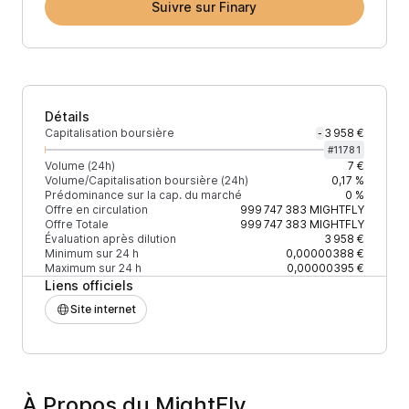
Suivre sur Finary
Détails
Capitalisation boursière
3 958 €
-
#
11781
Volume (24h)
7 €
Volume/Capitalisation boursière (24h)
0,17 %
Prédominance sur la cap. du marché
0 %
Offre en circulation
999 747 383
MIGHTFLY
Offre Totale
999 747 383
MIGHTFLY
Évaluation après dilution
3 958 €
Minimum sur 24 h
0,00000388 €
Maximum sur 24 h
0,00000395 €
Liens officiels
Site internet
À Propos du MightFly