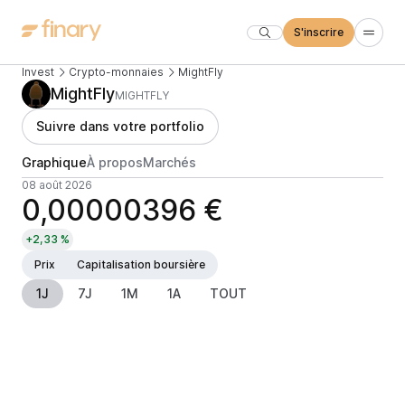
S'inscrire
Invest
Crypto-monnaies
MightFly
MightFly
MIGHTFLY
Suivre dans votre portfolio
Graphique
À propos
Marchés
08 août 2026
0,00000396 €
+2,33 %
Prix
Capitalisation boursière
1J
7J
1M
1A
TOUT