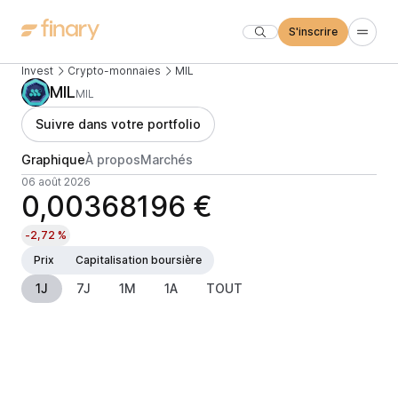
S'inscrire
Invest
Crypto-monnaies
MIL
MIL
MIL
Suivre dans votre portfolio
Graphique
À propos
Marchés
06 août 2026
0,00368196 €
-2,72 %
Prix
Capitalisation boursière
1J
7J
1M
1A
TOUT