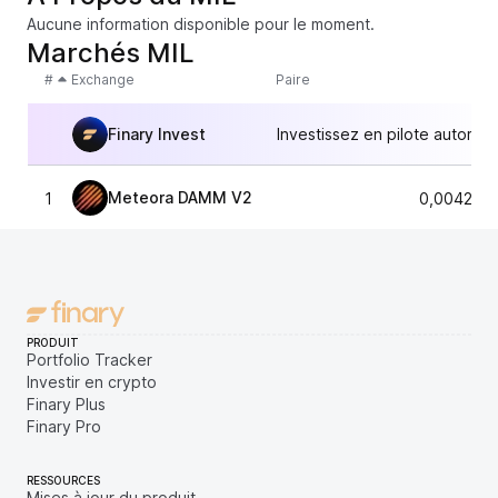
Aucune information disponible pour le moment.
Marchés MIL
#
Exchange
Paire
Finary Invest
Investissez en pilote automat
Meteora DAMM V2
1
0,004243
PRODUIT
Portfolio Tracker
Investir en crypto
Finary Plus
Finary Pro
RESSOURCES
Mises à jour du produit