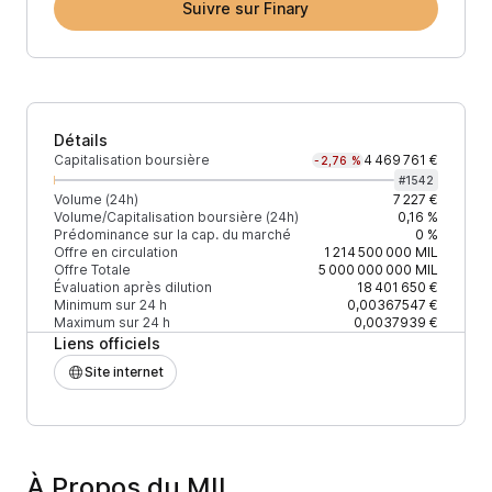
Suivre sur Finary
Détails
Capitalisation boursière
4 469 761 €
-2,76 %
#
1542
Volume (24h)
7 227 €
Volume/Capitalisation boursière (24h)
0,16 %
Prédominance sur la cap. du marché
0 %
Offre en circulation
1 214 500 000
MIL
Offre Totale
5 000 000 000
MIL
Évaluation après dilution
18 401 650 €
Minimum sur 24 h
0,00367547 €
Maximum sur 24 h
0,0037939 €
Liens officiels
Site internet
À Propos du MIL