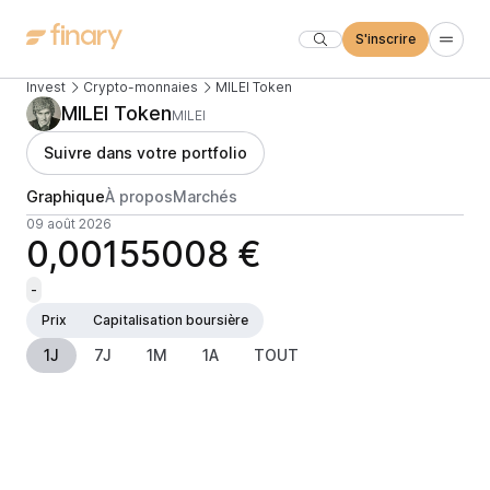
S'inscrire
Invest
Crypto-monnaies
MILEI Token
MILEI Token
MILEI
Suivre dans votre portfolio
Graphique
À propos
Marchés
09 août 2026
0,00155008 €
-
Prix
Capitalisation boursière
1J
7J
1M
1A
TOUT