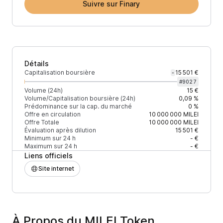
Suivre sur Finary
Détails
Capitalisation boursière
15 501 €
-
#
9027
Volume (24h)
15 €
Volume/Capitalisation boursière (24h)
0,09 %
Prédominance sur la cap. du marché
0 %
Offre en circulation
10 000 000
MILEI
Offre Totale
10 000 000
MILEI
Évaluation après dilution
15 501 €
Minimum sur 24 h
- €
Maximum sur 24 h
- €
Liens officiels
Site internet
À Propos du MILEI Token