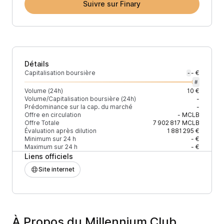
Suivre sur Finary
Détails
Capitalisation boursière
- €
-
#
Volume (24h)
10 €
Volume/Capitalisation boursière (24h)
-
Prédominance sur la cap. du marché
-
Offre en circulation
-
MCLB
Offre Totale
7 902 817
MCLB
Évaluation après dilution
1 881 295 €
Minimum sur 24 h
- €
Maximum sur 24 h
- €
Liens officiels
Site internet
À Propos du Millennium Club