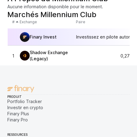
Aucune information disponible pour le moment.
Marchés Millennium Club
#
Exchange
Paire
Finary Invest
Investissez en pilote automat
Shadow Exchange
1
0,2747
(Legacy)
PRODUIT
Portfolio Tracker
Investir en crypto
Finary Plus
Finary Pro
RESSOURCES