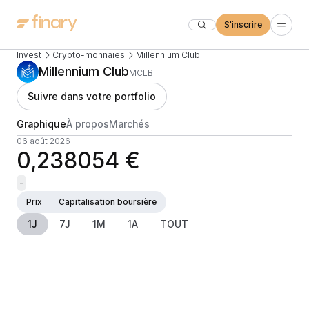
S'inscrire
Invest
Crypto-monnaies
Millennium Club
Millennium Club
MCLB
Suivre dans votre portfolio
Graphique
À propos
Marchés
06 août 2026
0,238054 €
-
Prix
Capitalisation boursière
1J
7J
1M
1A
TOUT