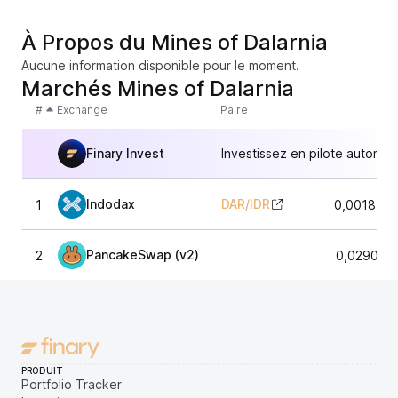
À Propos du Mines of Dalarnia
Aucune information disponible pour le moment.
Marchés Mines of Dalarnia
#
Exchange
Paire
Finary Invest
Investissez en pilote automat
Indodax
DAR
/
IDR
1
0,0018549
PancakeSwap (v2)
2
0,029023
PRODUIT
Portfolio Tracker