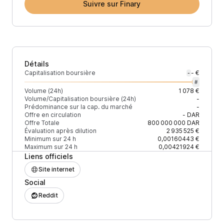
Suivre sur Finary
Détails
Capitalisation boursière
- €
-
#
Volume (24h)
1 078 €
Volume/Capitalisation boursière (24h)
-
Prédominance sur la cap. du marché
-
Offre en circulation
-
DAR
Offre Totale
800 000 000
DAR
Évaluation après dilution
2 935 525 €
Minimum sur 24 h
0,00160443 €
Maximum sur 24 h
0,00421924 €
Liens officiels
Site internet
Social
Reddit