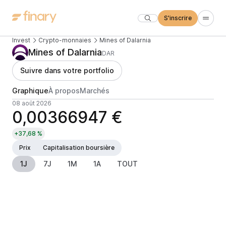
S'inscrire
Invest
Crypto-monnaies
Mines of Dalarnia
Mines of Dalarnia
DAR
Suivre dans votre portfolio
Graphique
À propos
Marchés
08 août 2026
0,00366947 €
+37,68 %
Prix
Capitalisation boursière
1J
7J
1M
1A
TOUT