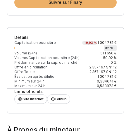
Suivre sur Finary
Détails
Capitalisation boursière
1 004 781 €
-19,93 %
#
2705
Volume (24h)
511 656 €
Volume/Capitalisation boursière (24h)
50,92 %
Prédominance sur la cap. du marché
0 %
Offre en circulation
2 357 197
SN112
Offre Totale
2 357 197
SN112
Évaluation après dilution
1 004 781 €
Minimum sur 24 h
0,384641 €
Maximum sur 24 h
0,533973 €
Liens officiels
Site internet
Github
À Propos du minotaur