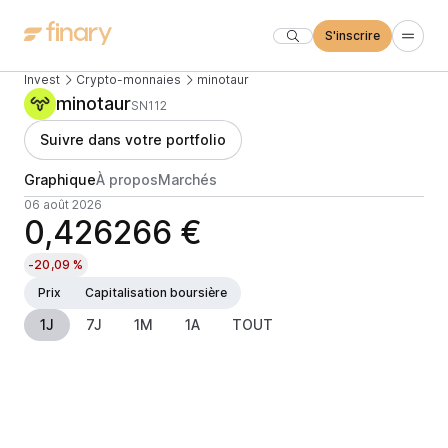
S'inscrire
Invest
Crypto-monnaies
minotaur
minotaur
SN112
Suivre dans votre portfolio
Graphique
À propos
Marchés
06 août 2026
0,426266 €
-20,09 %
Prix
Capitalisation boursière
1J
7J
1M
1A
TOUT