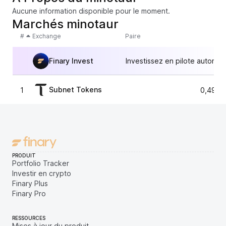
Aucune information disponible pour le moment.
Marchés minotaur
#
Exchange
Paire
Finary Invest
Investissez en pilote automat
Subnet Tokens
1
0,4912
PRODUIT
Portfolio Tracker
Investir en crypto
Finary Plus
Finary Pro
RESSOURCES
Mises à jour du produit