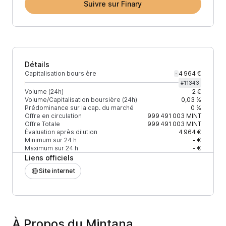
Suivre sur Finary
Détails
Capitalisation boursière
4 964 €
-
#
11343
Volume (24h)
2 €
Volume/Capitalisation boursière (24h)
0,03 %
Prédominance sur la cap. du marché
0 %
Offre en circulation
999 491 003
MINT
Offre Totale
999 491 003
MINT
Évaluation après dilution
4 964 €
Minimum sur 24 h
- €
Maximum sur 24 h
- €
Liens officiels
Site internet
À Propos du Mintana