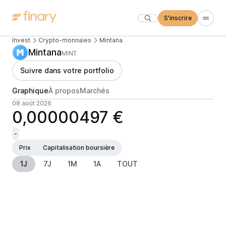
S'inscrire
Invest
Crypto-monnaies
Mintana
Mintana
MINT
Suivre dans votre portfolio
Graphique
À propos
Marchés
08 août 2026
0,00000497 €
-
Prix
Capitalisation boursière
1J
7J
1M
1A
TOUT