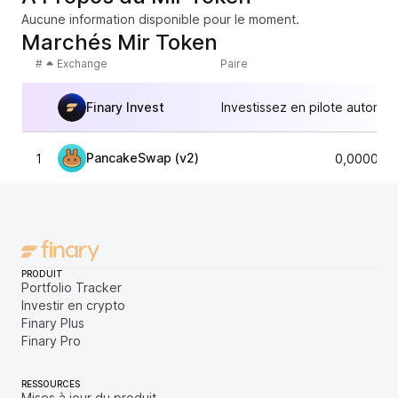
Aucune information disponible pour le moment.
Marchés Mir Token
#
Exchange
Paire
Finary Invest
Investissez en pilote automat
PancakeSwap (v2)
1
0,000003
PRODUIT
Portfolio Tracker
Investir en crypto
Finary Plus
Finary Pro
RESSOURCES
Mises à jour du produit