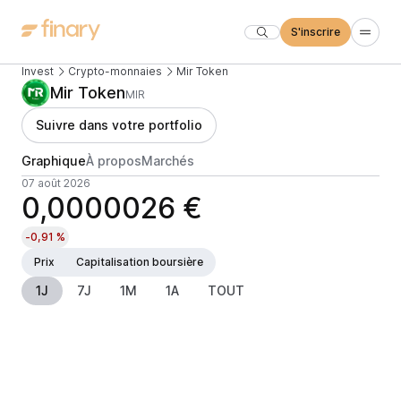
S'inscrire
Invest
Crypto-monnaies
Mir Token
Mir Token
MIR
Suivre dans votre portfolio
Graphique
À propos
Marchés
07 août 2026
0,0000026 €
-0,91 %
Prix
Capitalisation boursière
1J
7J
1M
1A
TOUT