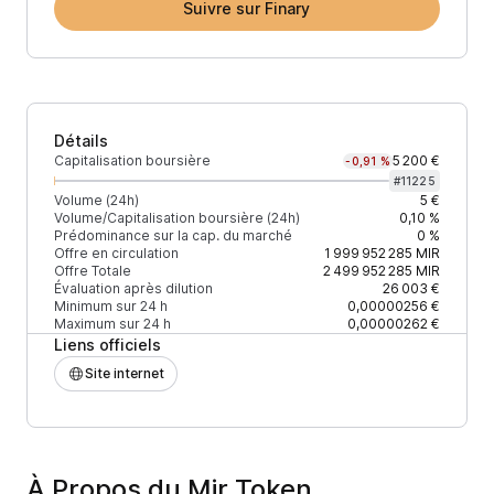
Suivre sur Finary
Détails
Capitalisation boursière
5 200 €
-0,91 %
#
11225
Volume (24h)
5 €
Volume/Capitalisation boursière (24h)
0,10 %
Prédominance sur la cap. du marché
0 %
Offre en circulation
1 999 952 285
MIR
Offre Totale
2 499 952 285
MIR
Évaluation après dilution
26 003 €
Minimum sur 24 h
0,00000256 €
Maximum sur 24 h
0,00000262 €
Liens officiels
Site internet
À Propos du Mir Token