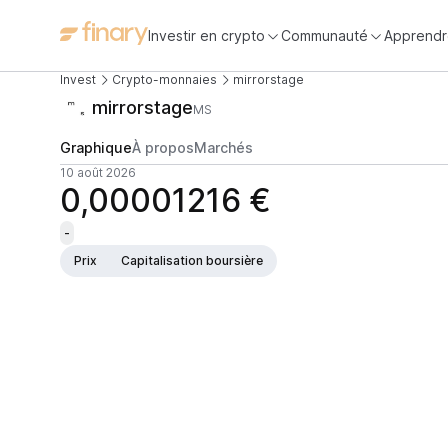
Investir en crypto
Communauté
Apprendr
Invest
Crypto-monnaies
mirrorstage
mirrorstage
MS
Graphique
À propos
Marchés
10 août 2026
0,00001216 €
-
Prix
Capitalisation boursière