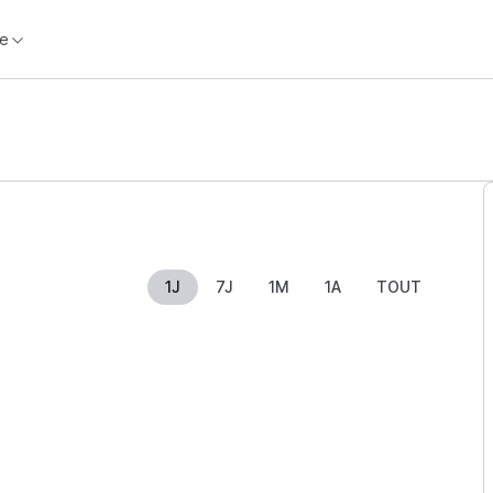
e
1J
7J
1M
1A
TOUT