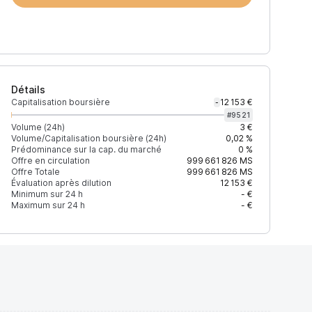
Détails
Capitalisation boursière
12 153 €
-
#
9521
Volume (24h)
3 €
Volume/Capitalisation boursière (24h)
0,02 %
Prédominance sur la cap. du marché
0 %
)
% du volume
Confiance
Mis à jour
Offre en circulation
999 661 826
MS
Offre Totale
999 661 826
MS
Évaluation après dilution
12 153 €
Minimum sur 24 h
- €
Maximum sur 24 h
- €
$
100 %
Récemment
ÉLEVÉE