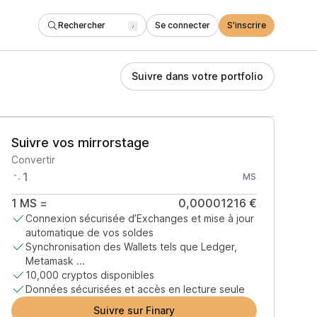
Rechercher
Se connecter
S'inscrire
/
Suivre dans votre portfolio
Suivre vos mirrorstage
Convertir
MS
1
MS
=
0,00001216 €
Connexion sécurisée d’Exchanges et mise à jour
automatique de vos soldes
Synchronisation des Wallets tels que Ledger,
Metamask ...
10,000 cryptos disponibles
Données sécurisées et accès en lecture seule
Suivre sur Finary