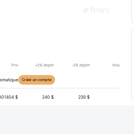
Prix
+2% depth
-2% depth
Volume (24h
tomatique
Créer un compte
001404 $
240 $
239 $
3 