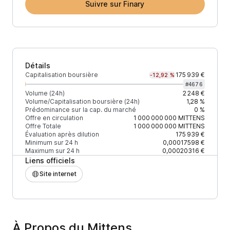
Suivre sur Finary
Détails
Capitalisation boursière
175 939 €
-12,92 %
#
4676
Volume (24h)
2 248 €
Volume/Capitalisation boursière (24h)
1,28 %
Prédominance sur la cap. du marché
0 %
Offre en circulation
1 000 000 000
MITTENS
Offre Totale
1 000 000 000
MITTENS
Évaluation après dilution
175 939 €
Minimum sur 24 h
0,00017598 €
Maximum sur 24 h
0,00020316 €
Liens officiels
Site internet
À Propos du Mittens