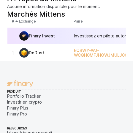
Aucune information disponible pour le moment.
Marchés Mittens
#
Exchange
Paire
Finary Invest
Investissez en pilote automat
EQBWY-WJ-
DeDust
1
WCQH0MFJHOWJMULJ0OIRK
PRODUIT
Portfolio Tracker
Investir en crypto
Finary Plus
Finary Pro
RESSOURCES
Mises à jour du produit