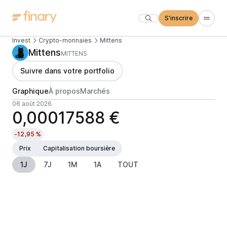
S'inscrire
Invest
Crypto-monnaies
Mittens
Mittens
MITTENS
Suivre dans votre portfolio
Graphique
À propos
Marchés
06 août 2026
0,00017588 €
-12,95 %
Prix
Capitalisation boursière
1J
7J
1M
1A
TOUT