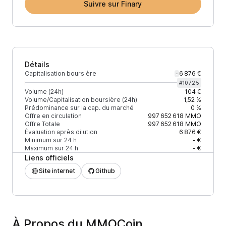
Suivre sur Finary
Détails
Capitalisation boursière
6 876 €
-
#
10725
Volume (24h)
104 €
Volume/Capitalisation boursière (24h)
1,52 %
Prédominance sur la cap. du marché
0 %
Offre en circulation
997 652 618
MMO
Offre Totale
997 652 618
MMO
Évaluation après dilution
6 876 €
Minimum sur 24 h
- €
Maximum sur 24 h
- €
Liens officiels
Site internet
Github
À Propos du MMOCoin