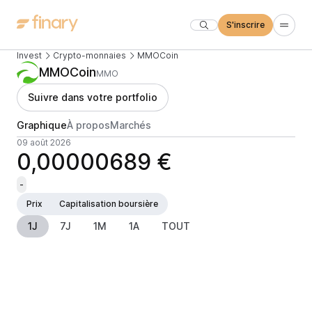
S'inscrire
Invest
Crypto-monnaies
MMOCoin
MMOCoin
MMO
Suivre dans votre portfolio
Graphique
À propos
Marchés
09 août 2026
0,00000689 €
-
Prix
Capitalisation boursière
1J
7J
1M
1A
TOUT