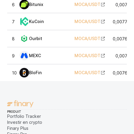
Bitunix
MOCA
/
USDT
6
0,00771
KuCoin
MOCA
/
USDT
7
0,007705
Ourbit
MOCA
/
USDT
8
0,007695
MEXC
MOCA
/
USDT
9
0,00771
BloFin
MOCA
/
USDT
10
0,007697
PRODUIT
Portfolio Tracker
Investir en crypto
Finary Plus