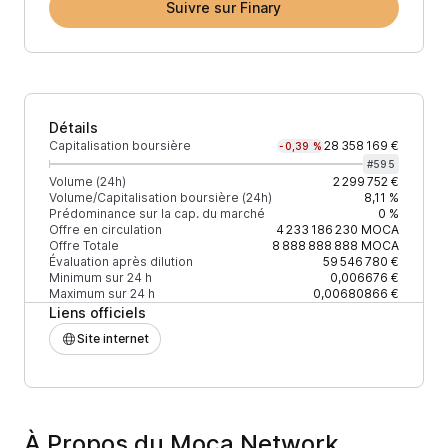
Suivre sur Finary
Détails
Capitalisation boursière
28 358 169 €
-0,39 %
#
595
Volume (24h)
2 299 752 €
Volume/Capitalisation boursière (24h)
8,11 %
Prédominance sur la cap. du marché
0 %
Offre en circulation
4 233 186 230
MOCA
Offre Totale
8 888 888 888
MOCA
Évaluation après dilution
59 546 780 €
Minimum sur 24 h
0,006676 €
Maximum sur 24 h
0,00680866 €
Liens officiels
Site internet
À Propos du Moca Network