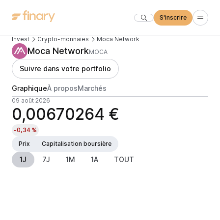
S'inscrire
Invest
Crypto-monnaies
Moca Network
Moca Network
MOCA
Suivre dans votre portfolio
Graphique
À propos
Marchés
09 août 2026
0,00670264 €
-0,34 %
Prix
Capitalisation boursière
1J
7J
1M
1A
TOUT