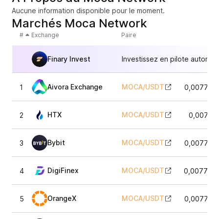
Aucune information disponible pour le moment.
Marchés Moca Network
#
Exchange
Paire
Finary Invest
Investissez en pilote automat
Aivora Exchange
MOCA
/
USDT
1
0,007705
HTX
MOCA
/
USDT
2
0,00771
Bybit
MOCA
/
USDT
3
0,007705
DigiFinex
MOCA
/
USDT
4
0,0077352
OrangeX
MOCA
/
USDT
5
0,007705