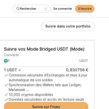
Rechercher
Se connecter
S'inscrire
/
Suivre dans votre portfolio
Suivre vos Mode Bridged USDT (Mode)
Convertir
USDT
1
USDT
=
0,830756 €
Connexion sécurisée d’Exchanges et mise à jour
automatique de vos soldes
Synchronisation des Wallets tels que Ledger,
Metamask ...
10,000 cryptos disponibles
Données sécurisées et accès en lecture seule
Suivre sur Finary