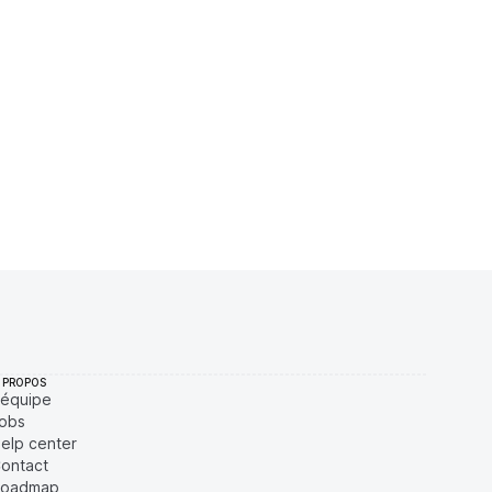
$
12,79 %
Récemment
ÉLEVÉE
$
10,45 %
Récemment
ÉLEVÉE
$
7,71 %
Récemment
ÉLEVÉE
$
0,57 %
Récemment
ÉLEVÉE
 PROPOS
'équipe
obs
elp center
ontact
oadmap