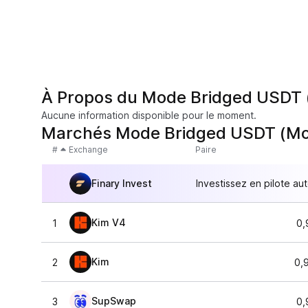
À Propos du Mode Bridged USDT
Aucune information disponible pour le moment.
Marchés Mode Bridged USDT (M
#
Exchange
Paire
Finary Invest
Investissez en pilote au
Kim V4
1
0,
Kim
2
0,
SupSwap
3
0,