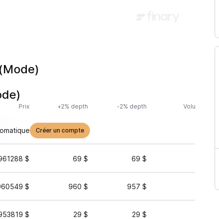
 (Mode)
ode)
Prix
+2% depth
-2% depth
Volume (24h
tomatique
Créer un compte
961288 $
69 $
69 $
79 
960549 $
960 $
957 $
43 
953819 $
29 $
29 $
25 