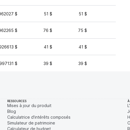
962027 $
51 $
51 $
24 
962265 $
76 $
75 $
20 
926613 $
41 $
41 $
15 
997131 $
39 $
39 $
1 
RESSOURCES
À
Mises à jour du produit
L
Blog
J
Calculatrice d'intérêts composés
H
Simulateur de patrimoine
C
Calculateur de budget
R