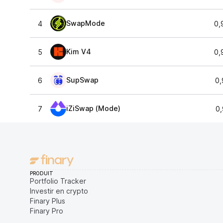
SwapMode
4
0,
Kim V4
5
0,
SupSwap
6
0,
iZiSwap (Mode)
7
0,
PRODUIT
Portfolio Tracker
Investir en crypto
Finary Plus
Finary Pro