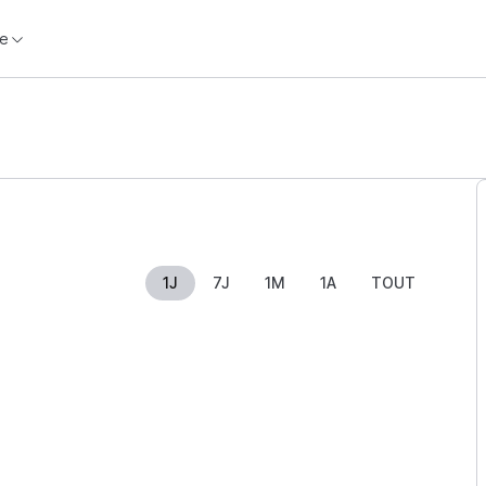
e
1J
7J
1M
1A
TOUT