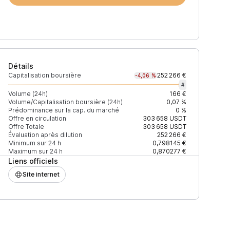
Détails
Capitalisation boursière
252 266 €
-4,06 %
#
Volume (24h)
166 €
Volume/Capitalisation boursière (24h)
0,07 %
Prédominance sur la cap. du marché
0 %
)
% du volume
Confiance
Mis à jour
Offre en circulation
303 658
USDT
Offre Totale
303 658
USDT
Évaluation après dilution
252 266 €
Minimum sur 24 h
0,798145 €
Maximum sur 24 h
0,870277 €
Liens officiels
$
41,38 %
Récemment
ÉLEVÉE
Site internet
$
22,46 %
Récemment
ÉLEVÉE
$
12,92 %
Récemment
ÉLEVÉE