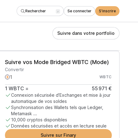
Rechercher
Se connecter
S'inscrire
/
Suivre dans votre portfolio
Suivre vos Mode Bridged WBTC (Mode)
Convertir
WBTC
1
WBTC
=
55 971 €
Connexion sécurisée d’Exchanges et mise à jour
automatique de vos soldes
Synchronisation des Wallets tels que Ledger,
Metamask ...
10,000 cryptos disponibles
Données sécurisées et accès en lecture seule
Suivre sur Finary