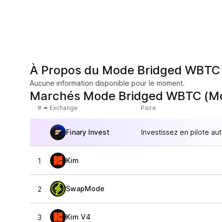
À Propos du Mode Bridged WBTC
Aucune information disponible pour le moment.
Marchés Mode Bridged WBTC (M
#
Exchange
Paire
Finary Invest
Investissez en pilote au
Kim
1
SwapMode
2
Kim V4
3