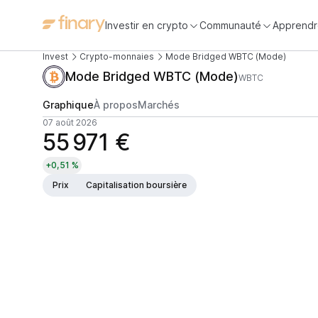
Investir en crypto
Communauté
Apprendr
Invest
Crypto-monnaies
Mode Bridged WBTC (Mode)
Mode Bridged WBTC (Mode)
WBTC
Graphique
À propos
Marchés
07 août 2026
55 971 €
+0,51 %
Prix
Capitalisation boursière