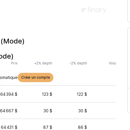
 (Mode)
ode)
Prix
+2% depth
-2% depth
Volume (24h
tomatique
Créer un compte
64 394 $
123 $
122 $
3 
64 667 $
30 $
30 $
3 
64 431 $
87 $
86 $
2 