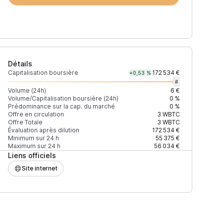
Détails
Capitalisation boursière
172 534 €
+0,53 %
#
Volume (24h)
6 €
Volume/Capitalisation boursière (24h)
0 %
Prédominance sur la cap. du marché
0 %
)
% du volume
Confiance
Mis à jour
Offre en circulation
3
WBTC
Offre Totale
3
WBTC
Évaluation après dilution
172 534 €
Minimum sur 24 h
55 375 €
Maximum sur 24 h
56 034 €
Liens officiels
$
50,15 %
Récemment
ÉLEVÉE
Site internet
$
49,85 %
Récemment
ÉLEVÉE
$
30,55 %
Récemment
ÉLEVÉE