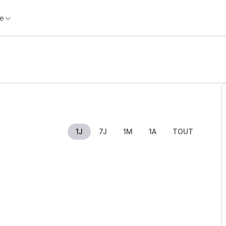
e
1J
7J
1M
1A
TOUT