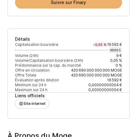
Suivre sur Finary
Détails
Capitalisation boursière
16 592 €
-0,05 %
#
8865
Volume (24h)
9 €
Volume/Capitalisation boursière (24h)
0,05 %
Prédominance sur la cap. du marché
0 %
Offre en circulation
420 690 000 000 000
MOGE
Offre Totale
420 690 000 000 000
MOGE
Évaluation après dilution
16 592 €
Minimum sur 24 h
0,00000000004 €
Maximum sur 24 h
0,00000000004 €
Liens officiels
Site internet
À Propos du Moge