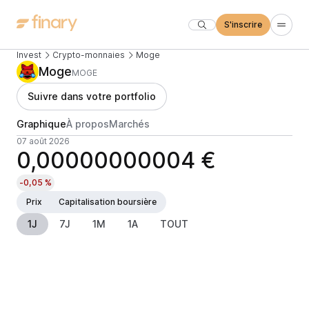
S'inscrire
Invest
Crypto-monnaies
Moge
Moge
MOGE
Suivre dans votre portfolio
Graphique
À propos
Marchés
07 août 2026
0,00000000004 €
-0,05 %
Prix
Capitalisation boursière
1J
7J
1M
1A
TOUT