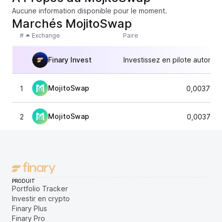
Aucune information disponible pour le moment.
Marchés MojitoSwap
#
Exchange
Paire
Finary Invest
Investissez en pilote automat
MojitoSwap
1
0,0037469
MojitoSwap
2
0,003742
PRODUIT
Portfolio Tracker
Investir en crypto
Finary Plus
Finary Pro