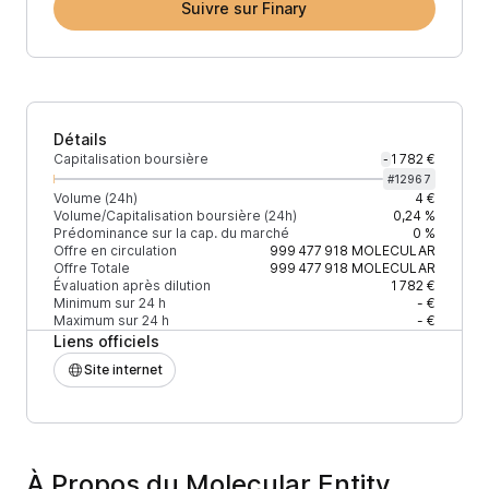
Suivre sur Finary
Détails
Capitalisation boursière
1 782 €
-
#
12967
Volume (24h)
4 €
Volume/Capitalisation boursière (24h)
0,24 %
Prédominance sur la cap. du marché
0 %
Offre en circulation
999 477 918
MOLECULAR
Offre Totale
999 477 918
MOLECULAR
Évaluation après dilution
1 782 €
Minimum sur 24 h
- €
Maximum sur 24 h
- €
Liens officiels
Site internet
À Propos du Molecular Entity