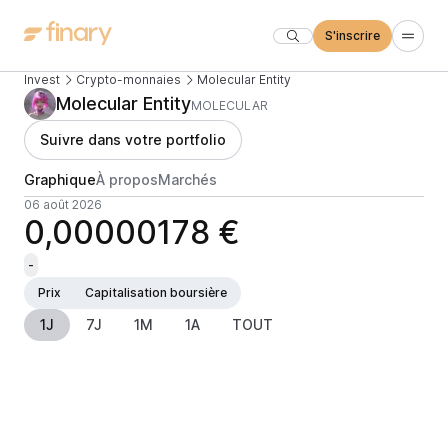
S'inscrire
Invest
Crypto-monnaies
Molecular Entity
Molecular Entity
MOLECULAR
Suivre dans votre portfolio
Graphique
À propos
Marchés
06 août 2026
0,00000178 €
-
Prix
Capitalisation boursière
1J
7J
1M
1A
TOUT