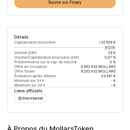
Suivre sur Finary
Détails
Capitalisation boursière
32 956 €
-
#
7218
Volume (24h)
24 €
Volume/Capitalisation boursière (24h)
0,07 %
Prédominance sur la cap. du marché
0 %
Offre en circulation
6 962 932
MOLLARS
Offre Totale
8 262 932
MOLLARS
Évaluation après dilution
43 481 €
Minimum sur 24 h
- €
Maximum sur 24 h
- €
Liens officiels
Site internet
À Propos du MollarsToken