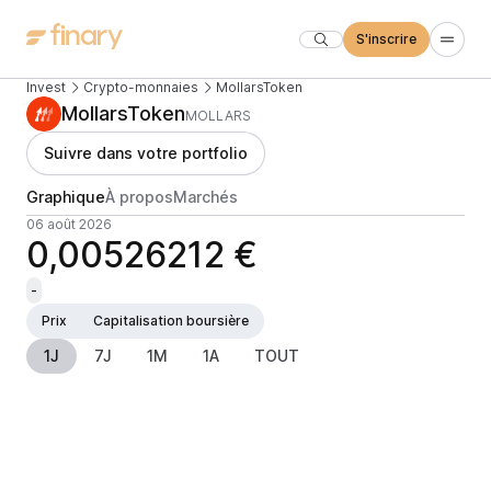
S'inscrire
Invest
Crypto-monnaies
MollarsToken
MollarsToken
MOLLARS
Suivre dans votre portfolio
Graphique
À propos
Marchés
06 août 2026
0,00526212 €
-
Prix
Capitalisation boursière
1J
7J
1M
1A
TOUT