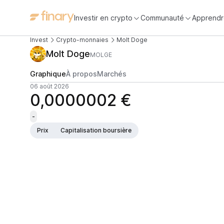
Investir en crypto
Communauté
Apprendr
Invest
Crypto-monnaies
Molt Doge
Molt Doge
MOLGE
Graphique
À propos
Marchés
06 août 2026
0,0000002 €
-
Prix
Capitalisation boursière