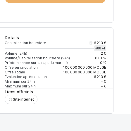
Détails
Capitalisation boursière
16 213 €
-
#
8874
Volume (24h)
2 €
Volume/Capitalisation boursière (24h)
0,01 %
Prédominance sur la cap. du marché
0 %
Offre en circulation
100 000 000 000
MOLGE
Offre Totale
100 000 000 000
MOLGE
Évaluation après dilution
16 213 €
Minimum sur 24 h
- €
Maximum sur 24 h
- €
Liens officiels
Site internet