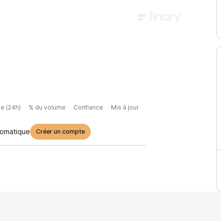
e (24h)
% du volume
Confiance
Mis à jour
tomatique
Créer un compte