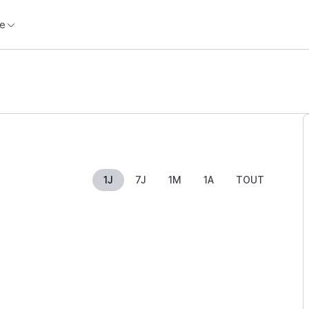
e
1J
7J
1M
1A
TOUT