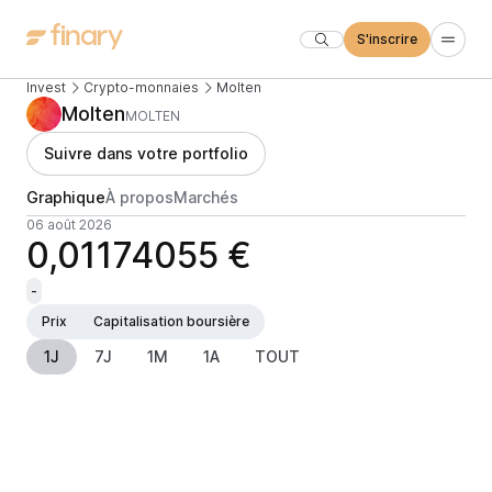
S'inscrire
Invest
Crypto-monnaies
Molten
Molten
MOLTEN
Suivre dans votre portfolio
Graphique
À propos
Marchés
06 août 2026
0,01174055 €
-
Prix
Capitalisation boursière
1J
7J
1M
1A
TOUT