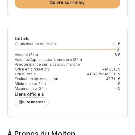
Suivre sur Finary
Détails
Capitalisation boursière
- €
-
#
Volume (24h)
6 €
Volume/Capitalisation boursière (24h)
-
Prédominance sur la cap. du marché
-
Offre en circulation
-
MOLTEN
Offre Totale
4 063 752
MOLTEN
Évaluation après dilution
47 711 €
Minimum sur 24 h
- €
Maximum sur 24 h
- €
Liens officiels
Site internet
À Propos du Molten