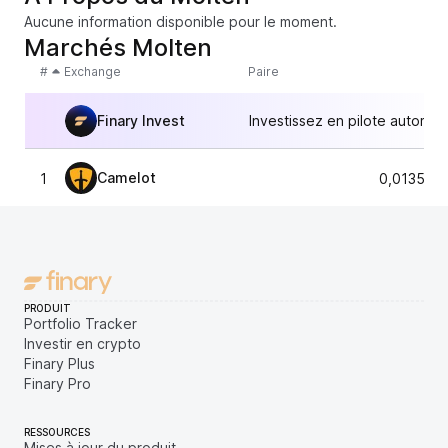
Aucune information disponible pour le moment.
Marchés Molten
#
Exchange
Paire
Finary Invest
Investissez en pilote automat
Camelot
1
0,013551
PRODUIT
Portfolio Tracker
Investir en crypto
Finary Plus
Finary Pro
RESSOURCES
Mises à jour du produit